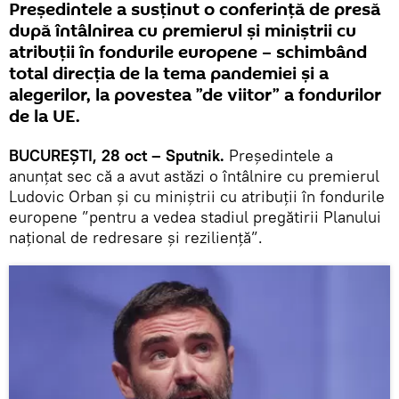
Președintele a susținut o conferință de presă
după întâlnirea cu premierul și miniștrii cu
atribuții în fondurile europene – schimbând
total direcția de la tema pandemiei și a
alegerilor, la povestea ”de viitor” a fondurilor
de la UE.
BUCUREȘTI, 28 oct – Sputnik.
Președintele a
anunțat sec că a avut astăzi o întâlnire cu premierul
Ludovic Orban și cu miniștrii cu atribuții în fondurile
europene ”pentru a vedea stadiul pregătirii Planului
național de redresare și reziliență”.