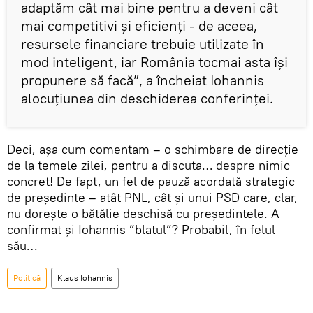
adaptăm cât mai bine pentru a deveni cât
mai competitivi și eficienți - de aceea,
resursele financiare trebuie utilizate în
mod inteligent, iar România tocmai asta își
propunere să facă”, a încheiat Iohannis
alocuțiunea din deschiderea conferinței.
Deci, așa cum comentam – o schimbare de direcție
de la temele zilei, pentru a discuta… despre nimic
concret! De fapt, un fel de pauză acordată strategic
de președinte – atât PNL, cât și unui PSD care, clar,
nu dorește o bătălie deschisă cu președintele. A
confirmat și Iohannis ”blatul”? Probabil, în felul
său…
Politică
Klaus Iohannis