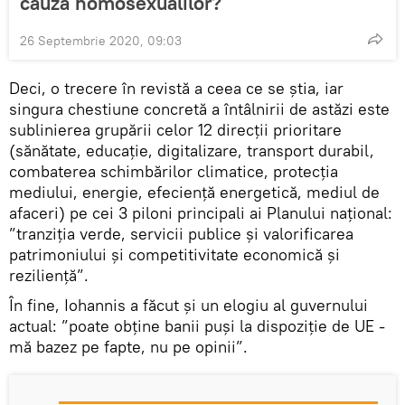
cauza homosexualilor?
26 Septembrie 2020, 09:03
Deci, o trecere în revistă a ceea ce se știa, iar
singura chestiune concretă a întâlnirii de astăzi este
sublinierea grupării celor 12 direcții prioritare
(sănătate, educație, digitalizare, transport durabil,
combaterea schimbărilor climatice, protecția
mediului, energie, efeciență energetică, mediul de
afaceri) pe cei 3 piloni principali ai Planului național:
”tranziția verde, servicii publice și valorificarea
patrimoniului și competitivitate economică și
reziliență”.
În fine, Iohannis a făcut și un elogiu al guvernului
actual: ”poate obține banii puși la dispoziție de UE -
mă bazez pe fapte, nu pe opinii”.