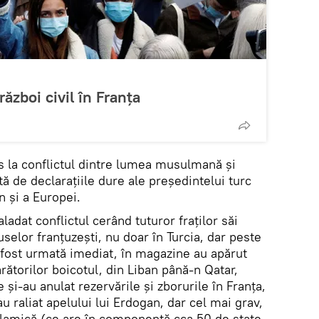
război civil în Franța
ns la conflictul dintre lumea musulmană și
tă de declarațiile dure ale președintelui turc
 și a Europei.
ladat conflictul cerând tuturor fraților săi
elor franțuzești, nu doar în Turcia, dar peste
 fost urmată imediat, în magazine au apărut
ătorilor boicotul, din Liban până-n Qatar,
și-au anulat rezervările și zborurile în Franța,
 raliat apelului lui Erdogan, dar cel mai grav,
lamică (ce are în componență cca 50 de state