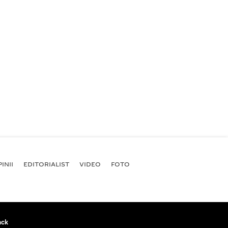
INII
EDITORIALIST
VIDEO
FOTO
ack