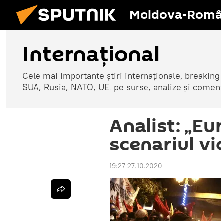
Moldova-Româ
Internaţional
Cele mai importante știri internaționale, breaking
SUA, Rusia, NATO, UE, pe surse, analize și coment
Analist: „Eu
scenariul vi
19:27 27.10.2020