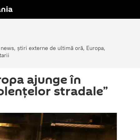
nia
 news, știri externe de ultimă oră, Europa,
arii
ropa ajunge în
olențelor stradale”