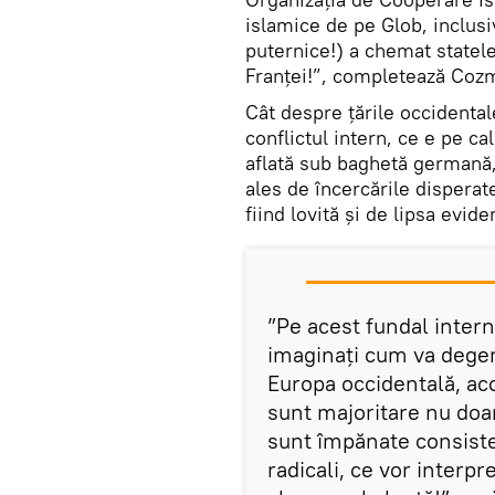
islamice de pe Glob, inclus
puternice!) a chemat state
Franței!”, completează Cozm
Cât despre țările occidenta
conflictul intern, ce e pe ca
aflată sub baghetă germană,
ales de încercările disperate
fiind lovită și de lipsa evid
”Pe acest fundal intern
imaginați cum va degene
Europa occidentală, a
sunt majoritare nu doar
sunt împănate consist
radicali, ce vor interpr