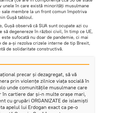
iv unele în care există minorități musulmane
le sale membre la un front comun împotriva
in Gușă tabloul.
le, Gușă observă că SUA sunt ocupate azi cu
le să degenereze în război civil, în timp ce UE,
 este sufocată nu doar de pandemie, ci mai
 de a-și rezolva crizele interne de tip Brexit,
entă de solidaritate constructivă.
ațional precar și dezagregat, să vă
ra prin violențe zilnice viața socială în
colo unde comunitățile musulmane care
 în cartiere dar și-n multe orașe mari,
ent cu grupări ORGANIZATE de islamiști
eta apelul lui Erdogan exact ca pe-o