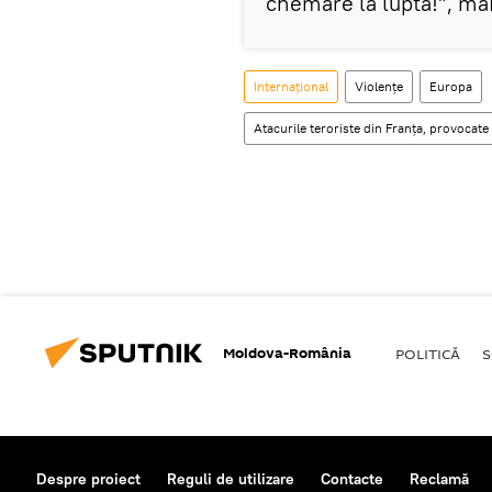
chemare la luptă!”, ma
Internaţional
Violențe
Europa
Atacurile teroriste din Franța, provocat
Moldova-România
POLITICĂ
S
Despre proiect
Reguli de utilizare
Contacte
Reclamă