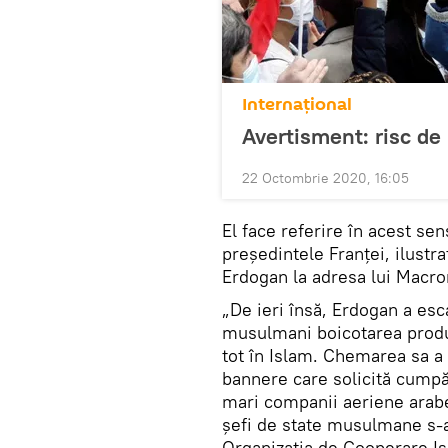
Internaţional
Avertisment: risc de 
22 Octombrie 2020, 16:05
El face referire în acest se
președintele Franței, ilustra
Erdogan la adresa lui Macron
„De ieri însă, Erdogan a esca
musulmani boicotarea produs
tot în Islam. Chemarea sa a
bannere care solicită cumpăr
mari companii aeriene arabe 
șefi de state musulmane s-au
Organizația de Cooperare Is