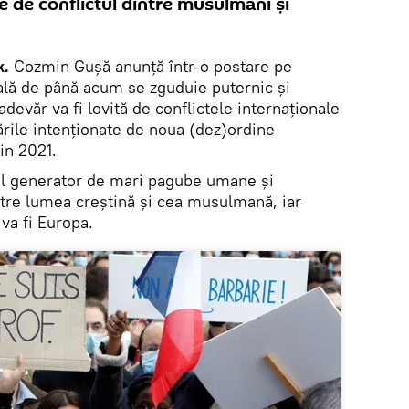
te de conflictul dintre musulmani și
k.
Cozmin Gușă anunță într-o postare pe
lă de până acum se zguduie puternic și
adevăr va fi lovită de conflictele internaționale
ile intenționate de noua (dez)ordine
in 2021.
bil generator de mari pagube umane și
intre lumea creștină și cea musulmană, iar
 va fi Europa.