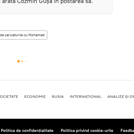
i arată Cozmin Gușă în postarea sa.
e de caricaturile cu Mohamed
OCIETATE
ECONOMIE
RUSIA
INTERNAŢIONAL
ANALIZE ȘI OP
Politica de confidențialitate
Politica privind cookie-urile
Feedb