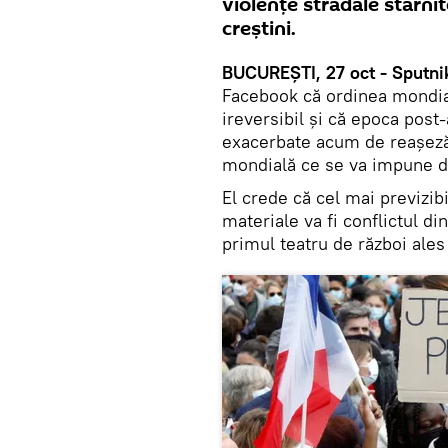
violențe stradale stârni
creștini.
BUCUREȘTI, 27 oct - Sputni
Facebook că ordinea mondia
ireversibil și că epoca post-
exacerbate acum de reașezăr
mondială ce se va impune d
El crede că cel mai previzi
materiale va fi conflictul d
primul teatru de război ales