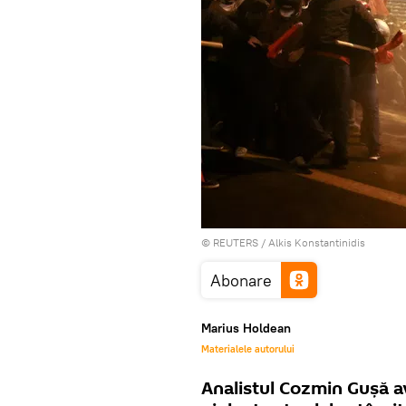
©
REUTERS
/ Alkis Konstantinidis
Abonare
Marius Holdean
Materialele autorului
Analistul Cozmin Gușă a