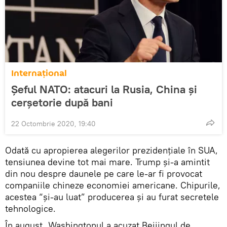
Internaţional
Șeful NATO: atacuri la Rusia, China și
cerșetorie după bani
22 Octombrie 2020, 19:40
Odată cu apropierea alegerilor prezidențiale în SUA,
tensiunea devine tot mai mare. Trump și-a amintit
din nou despre daunele pe care le-ar fi provocat
companiile chineze economiei americane. Chipurile,
acestea “și-au luat” producerea și au furat secretele
tehnologice.
În august, Washingtonul a acuzat Beijingul de