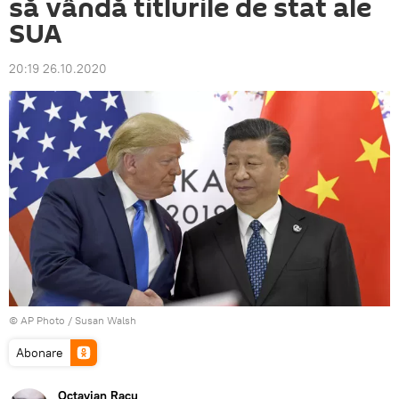
să vândă titlurile de stat ale
SUA
20:19 26.10.2020
© AP Photo / Susan Walsh
Abonare
Octavian Racu