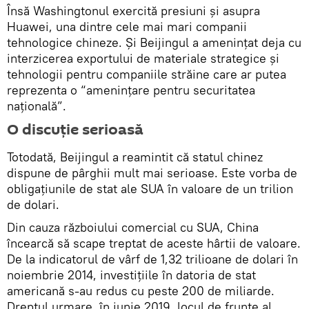
Însă Washingtonul exercită presiuni și asupra
Huawei, una dintre cele mai mari companii
tehnologice chineze. Și Beijingul a amenințat deja cu
interzicerea exportului de materiale strategice și
tehnologii pentru companiile străine care ar putea
reprezenta o “amenințare pentru securitatea
națională”.
O discuție serioasă
Totodată, Beijingul a reamintit că statul chinez
dispune de pârghii mult mai serioase. Este vorba de
obligațiunile de stat ale SUA în valoare de un trilion
de dolari.
Din cauza războiului comercial cu SUA, China
încearcă să scape treptat de aceste hârtii de valoare.
De la indicatorul de vârf de 1,32 trilioane de dolari în
noiembrie 2014, investițiile în datoria de stat
americană s-au redus cu peste 200 de miliarde.
Dreptul urmare, în iunie 2019, locul de frunte al