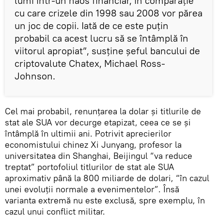
lumi într-un haos financiar, în comparație
cu care crizele din 1998 sau 2008 vor părea
un joc de copii. Iată de ce este puțin
probabil ca acest lucru să se întâmplă în
viitorul apropiat”, susține șeful bancului de
criptovalute Chatex, Michael Ross-
Johnson.
Cel mai probabil, renunțarea la dolar și titlurile de
stat ale SUA vor decurge etapizat, ceea ce se și
întâmplă în ultimii ani. Potrivit aprecierilor
economistului chinez Xi Junyang, profesor la
universitatea din Shanghai, Beijingul “va reduce
treptat” portofoliul titlurilor de stat ale SUA
aproximativ până la 800 miliarde de dolari, “în cazul
unei evoluții normale a evenimentelor”. Însă
varianta extremă nu este exclusă, spre exemplu, în
cazul unui conflict militar.