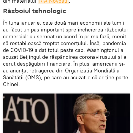
din materialul
RIA Novosti
.
Războiul tehnologic
În luna ianuarie, cele două mari economii ale lumii
au făcut un pas important spre încheierea războiului
comercial: au semnat un acord în prima fază, menit
să restabilească treptat comerțului. Însă, pandemia
de COVID-19 a dat totul peste cap. Washingtonul a
acuzat Beijingul de răspândirea coronavirusului și a
cerut despăgubiri financiare. În plus, americanii și-
au anunțat retragerea din Organizația Mondială a
Sănătății (OMS), pe care au acuzat-o că ar ține parte
Chinei.