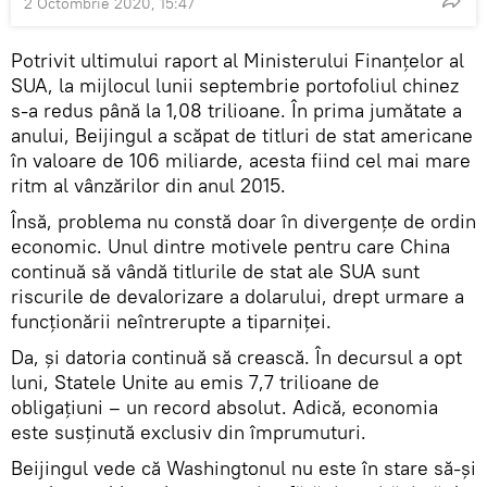
2 Octombrie 2020, 15:47
Potrivit ultimului raport al Ministerului Finanțelor al
SUA, la mijlocul lunii septembrie portofoliul chinez
s-a redus până la 1,08 trilioane. În prima jumătate a
anului, Beijingul a scăpat de titluri de stat americane
în valoare de 106 miliarde, acesta fiind cel mai mare
ritm al vânzărilor din anul 2015.
Însă, problema nu constă doar în divergențe de ordin
economic. Unul dintre motivele pentru care China
continuă să vândă titlurile de stat ale SUA sunt
riscurile de devalorizare a dolarului, drept urmare a
funcționării neîntrerupte a tiparniței.
Da, și datoria continuă să crească. În decursul a opt
luni, Statele Unite au emis 7,7 trilioane de
obligațiuni – un record absolut. Adică, economia
este susținută exclusiv din împrumuturi.
Beijingul vede că Washingtonul nu este în stare să-și