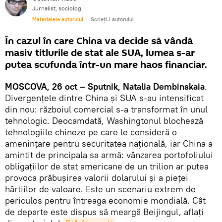
Jurnalist, sociolog
Materialele autorului
Scrieți-i autorului
În cazul în care China va decide să vândă
masiv titlurile de stat ale SUA, lumea s-ar
putea scufunda într-un mare haos financiar.
MOSCOVA, 26 oct – Sputnik, Natalia Dembinskaia
.
Divergențele dintre China și SUA s-au intensificat
din nou: războiul comercial s-a transformat în unul
tehnologic. Deocamdată, Washingtonul blochează
tehnologiile chineze pe care le consideră o
amenințare pentru securitatea națională, iar China a
amintit de principala sa armă: vânzarea portofoliului
obligațiilor de stat americane de un trilion ar putea
provoca prăbușirea valorii dolarului și a pieței
hârtiilor de valoare. Este un scenariu extrem de
periculos pentru întreaga economie mondială. Cât
de departe este dispus să meargă Beijingul, aflați