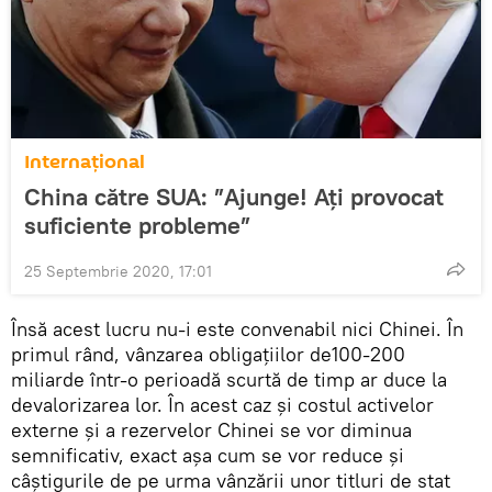
Internaţional
China către SUA: ”Ajunge! Aţi provocat
suficiente probleme”
25 Septembrie 2020, 17:01
Însă acest lucru nu-i este convenabil nici Chinei. În
primul rând, vânzarea obligațiilor de100-200
miliarde într-o perioadă scurtă de timp ar duce la
devalorizarea lor. În acest caz și costul activelor
externe și a rezervelor Chinei se vor diminua
semnificativ, exact așa cum se vor reduce și
câștigurile de pe urma vânzării unor titluri de stat