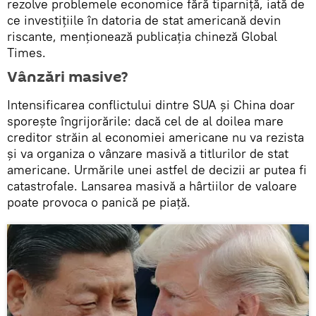
rezolve problemele economice fără tiparniță, iată de
ce investițiile în datoria de stat americană devin
riscante, menționează publicația chineză Global
Times.
Vânzări masive?
Intensificarea conflictului dintre SUA și China doar
sporește îngrijorările: dacă cel de al doilea mare
creditor străin al economiei americane nu va rezista
și va organiza o vânzare masivă a titlurilor de stat
americane. Urmările unei astfel de decizii ar putea fi
catastrofale. Lansarea masivă a hârtiilor de valoare
poate provoca o panică pe piață.