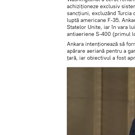
achiziționeze exclusiv sist
sancțiuni, excluzând Turcia
luptă americane F-35. Ankar
Statelor Unite, iar în vara l
antiaeriene S-400 (primul lo
Ankara intenționează să for
apărare aeriană pentru a ga
țară, iar obiectivul a fost ap