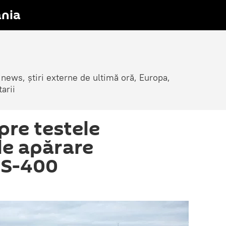
nia
 news, știri externe de ultimă oră, Europa,
arii
pre testele
de apărare
 S-400