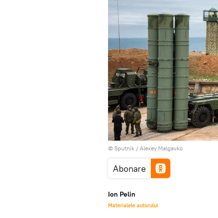
© Sputnik / Alexey Malgavko
Abonare
Ion Pelin
Materialele autorului