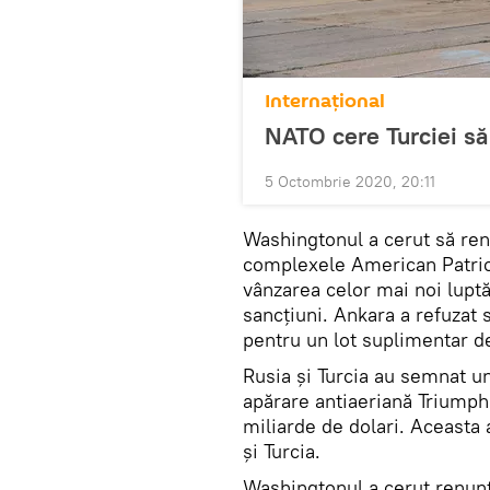
Internaţional
NATO cere Turciei să
5 Octombrie 2020, 20:11
Washingtonul a cerut să ren
complexele American Patriot
vânzarea celor mai noi lupt
sancțiuni. Ankara a refuzat 
pentru un lot suplimentar d
Rusia și Turcia au semnat u
apărare antiaeriană Triumph 
miliarde de dolari. Aceasta a
și Turcia.
Washingtonul a cerut renunțar