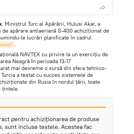
k
. Ministrul Turc al Apărării, Hulusi Akar, a
i de apărare antiaeriană S-400 achiziționat de
numindu-le lucrări planificate în cadrul
vosti
.
națională NAVTEX cu privire la un exercițiu de
Marea Neagră în perioada 13-17
arat mai devreme o sursă din sfera tehnico-
 Turcia a testat cu succes sistemele de
iziționate din Rusia în nordul țării, toate
 țintele.
tract pentru achiziționarea de produse
e, sunt incluse testele. Acestea fac