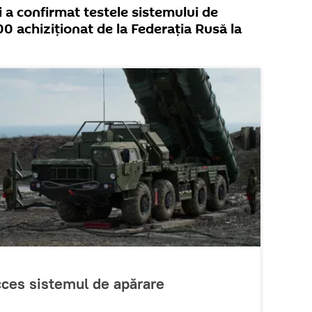
i a confirmat testele sistemului de
0 achiziționat de la Federația Rusă la
ucces sistemul de apărare