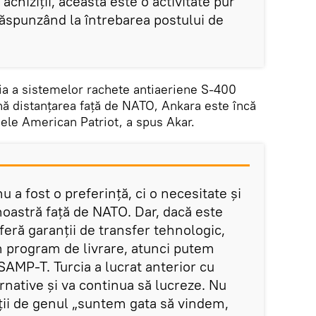
chiziții, aceasta este o activitate pur
răspunzând la întrebarea postului de
cia a sistemelor rachete antiaeriene S-400
ă distanțarea față de NATO, Ankara este încă
mele American Patriot, a spus Akar.
 a fost o preferință, ci o necesitate și
oastră față de NATO. Dar, dacă este
oferă garanții de transfer tehnologic,
 program de livrare, atunci putem
 SAMP-T. Turcia a lucrat anterior cu
ternative și va continua să lucreze. Nu
ii de genul „suntem gata să vindem,