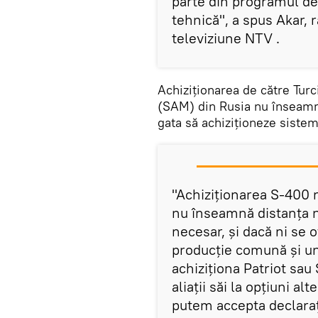
parte din programul de a
tehnică", a spus Akar, 
televiziune NTV .
Achiziționarea de către Tur
(SAM) din Rusia nu înseamn
gata să achiziționeze siste
"Achiziționarea S-400 nu
nu înseamnă distanța n
necesar, și dacă ni se 
producție comună și un
achiziționa Patriot sau
aliații săi la opțiuni al
putem accepta declaraț