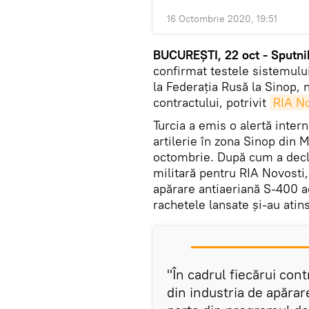
16 Octombrie 2020, 19:51
BUCUREȘTI, 22 oct - Sputni
confirmat testele sistemulu
la Federația Rusă la Sinop, 
contractului, potrivit
RIA No
Turcia a emis o alertă inter
artilerie în zona Sinop din 
octombrie. După cum a decl
militară pentru RIA Novosti,
apărare antiaeriană S-400 ach
rachetele lansate și-au atins
"În cadrul fiecărui con
din industria de apărar