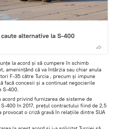
 caute alternative la S-400
unțe la acord și să cumpere în schimb
, amenințând că va întârzia sau chiar anula
ători F-35 către Turcia , precum și impune
să facă concesii și a continuat negocierile
e S-400.
n acord privind furnizarea de sisteme de
S-400 în 2017, prețul contractului fiind de 2,5
 provocat o criză gravă în relațiile dintre SUA
ea la acest acord și i-a solicitat Turciei să