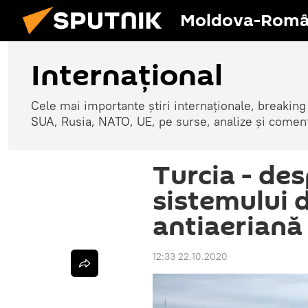
Moldova-Româ
Internaţional
Cele mai importante știri internaționale, breaking
SUA, Rusia, NATO, UE, pe surse, analize și coment
Turcia - des
sistemului 
antiaeriană
12:33 22.10.2020