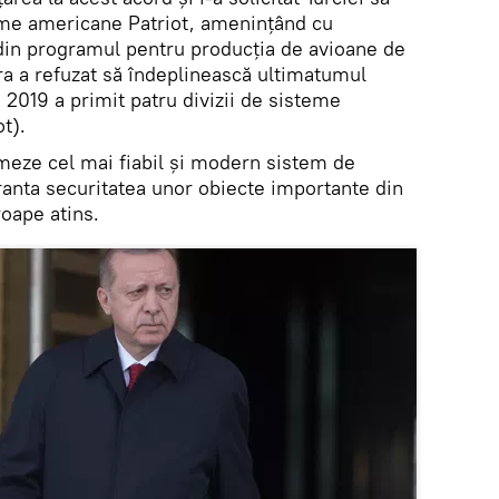
eme americane Patriot, amenințând cu
 din programul pentru producția de avioane de
a a refuzat să îndeplinească ultimatumul
ui 2019 a primit patru divizii de sisteme
t).
meze cel mai fiabil și modern sistem de
ranta securitatea unor obiecte importante din
roape atins.