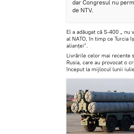
dar Congresul nu permit
de NTV.
El a adăugat că S-400 „ nu v
al NATO, în timp ce Turcia îș
alianței”.
Livrările celor mai recente
Rusia, care au provocat o cri
început la mijlocul lunii iuli