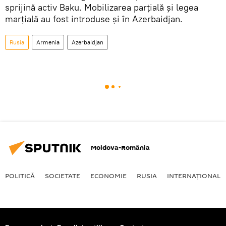
sprijină activ Baku. Mobilizarea parțială și legea
marțială au fost introduse și în Azerbaidjan.
Rusia
Armenia
Azerbaidjan
Moldova-România
POLITICĂ
SOCIETATE
ECONOMIE
RUSIA
INTERNAŢIONAL