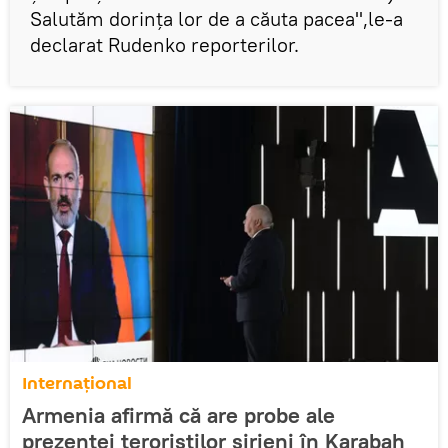
Salutăm dorința lor de a căuta pacea",le-a
declarat Rudenko reporterilor.
Internaţional
Armenia afirmă că are probe ale
prezenței teroriștilor sirieni în Karabah