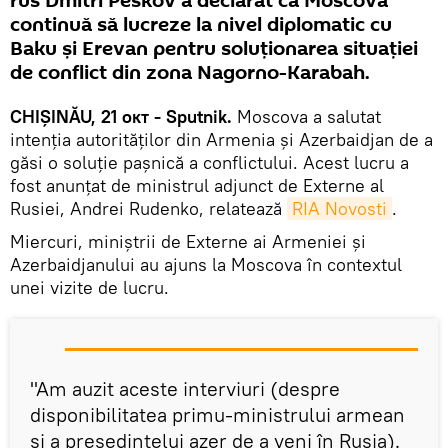
rus Dmitri Peskov a declarat că Moscova
continuă să lucreze la nivel diplomatic cu
Baku și Erevan pentru soluționarea situației
de conflict din zona Nagorno-Karabah.
CHIȘINĂU, 21 окт - Sputnik.
Moscova a salutat
intenția autorităților din Armenia și Azerbaidjan de a
găsi o soluție pașnică a conflictului. Acest lucru a
fost anunțat de ministrul adjunct de Externe al
Rusiei, Andrei Rudenko, relatează
RIA Novosti
.
Miercuri, miniștrii de Externe ai Armeniei și
Azerbaidjanului au ajuns la Moscova în contextul
unei vizite de lucru.
"Am auzit aceste interviuri (despre
disponibilitatea primu-ministrului armean
și a președintelui azer de a veni în Rusia).