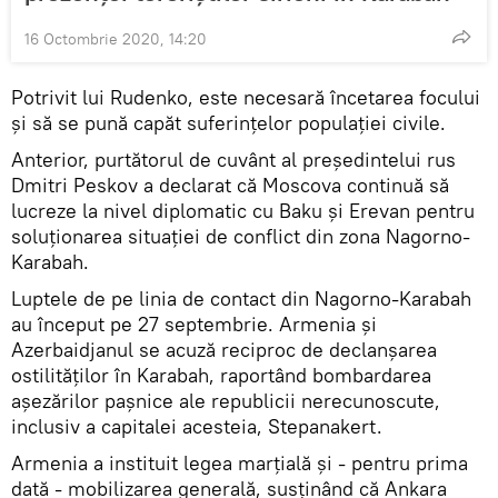
16 Octombrie 2020, 14:20
Potrivit lui Rudenko, este necesară încetarea focului
și să se pună capăt suferințelor populației civile.
Anterior, purtătorul de cuvânt al președintelui rus
Dmitri Peskov a declarat că Moscova continuă să
lucreze la nivel diplomatic cu Baku și Erevan pentru
soluționarea situației de conflict din zona Nagorno-
Karabah.
Luptele de pe linia de contact din Nagorno-Karabah
au început pe 27 septembrie. Armenia și
Azerbaidjanul se acuză reciproc de declanșarea
ostilităților în Karabah, raportând bombardarea
așezărilor pașnice ale republicii nerecunoscute,
inclusiv a capitalei acesteia, Stepanakert.
Armenia a instituit legea marțială și - pentru prima
dată - mobilizarea generală, susținând că Ankara