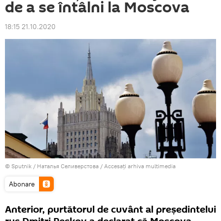
de a se întâlni la Moscova
18:15 21.10.2020
© Sputnik / Наталья Селиверстова
/
Accesați arhiva multimedia
Abonare
Anterior, purtătorul de cuvânt al președintelui