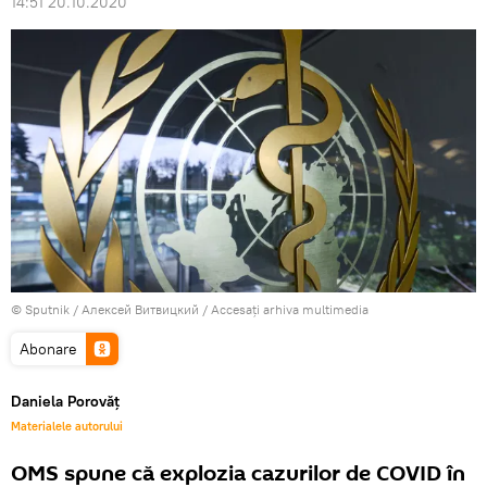
14:51 20.10.2020
© Sputnik / Алексей Витвицкий
/
Accesați arhiva multimedia
Abonare
Daniela Porovăț
Materialele autorului
OMS spune că explozia cazurilor de COVID în