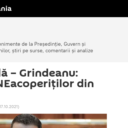
nia
venimente de la Președinție, Guvern și
nilor, știri pe surse, comentarii și analize
lă – Grindeanu:
NEacoperiților din
17.10.2021
)