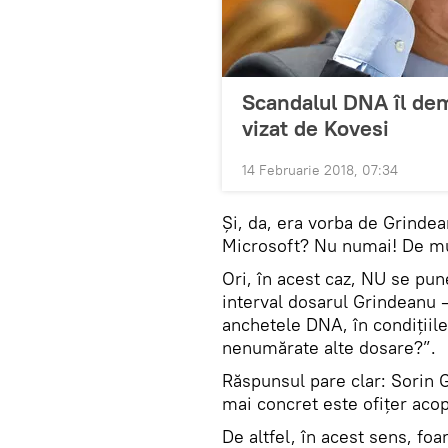
Scandalul DNA îl dem
vizat de Kovesi
14 Februarie 2018, 07:34
Și, da, era vorba de Grinde
Microsoft? Nu numai! De mult
Ori, în acest caz, NU se pu
interval dosarul Grindeanu –
anchetele DNA, în condițiile
nenumărate alte dosare?”.
Răspunsul pare clar: Sorin G
mai concret este ofițer acop
De altfel, în acest sens, foa