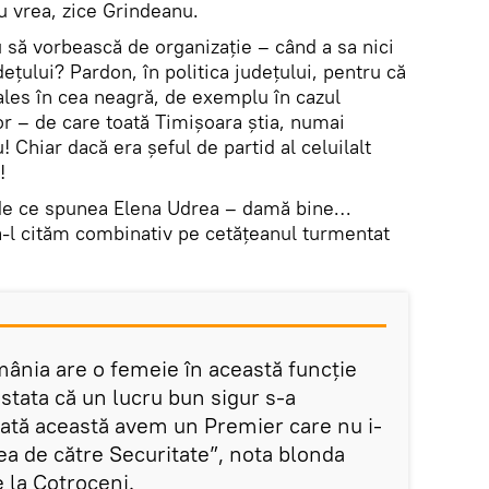
 vrea, zice Grindeanu.
 să vorbească de organizație – când a sa nici
țului? Pardon, în politica județului, pentru că
les în cea neagră, de exemplu în cazul
or – de care toată Timișoara știa, numai
Chiar dacă era șeful de partid al celuilalt
!
de ce spunea Elena Udrea – damă bine…
să-l cităm combinativ pe cetățeanul turmentat
ânia are o femeie în această funcție
stata că un lucru bun sigur s-a
ată această avem un Premier care nu i-
nea de către Securitate”, nota blonda
e la Cotroceni.