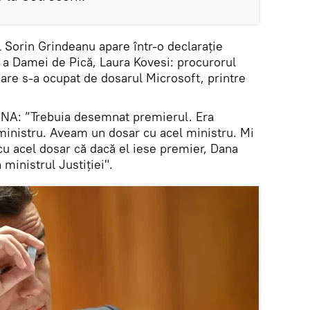
l Sorin Grindeanu apare într-o declarație
e a Damei de Pică, Laura Kovesi: procurorul
are s-a ocupat de dosarul Microsoft, printre
DNA: ”Trebuia desemnat premierul. Era
ministru. Aveam un dosar cu acel ministru. Mi
cu acel dosar că dacă el iese premier, Dana
ministrul Justiţiei".