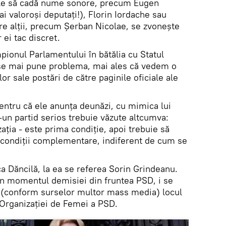
ale să cadă nume sonore, precum Eugen
ai valoroși deputați!), Florin Iordache sau
pre alții, precum Șerban Nicolae, se zvonește
 ei tac discret.
pionul Parlamentului în bătălia cu Statul
u se mai pune problema, mai ales că vedem o
or sale postări de către paginile oficiale ale
entru că ele anunța deunăzi, cu mimica lui
r-un partid serios trebuie văzute altcumva:
zația - este prima condiție, apoi trebuie să
nt condiții complementare, indiferent de cum se
 Dăncilă, la ea se referea Sorin Grindeanu.
 în momentul demisiei din fruntea PSD, i se
 (conform surselor multor mass media) locul
 Organizației de Femei a PSD.