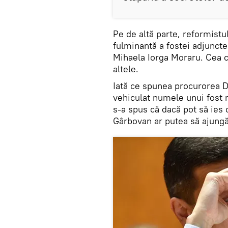
Pe de altă parte, reformistu
fulminantă a fostei adjunct
Mihaela Iorga Moraru. Cea c
altele.
Iată ce spunea procurorea 
vehiculat numele unui fost 
s-a spus că dacă pot să ies 
Gârbovan ar putea să ajungă 