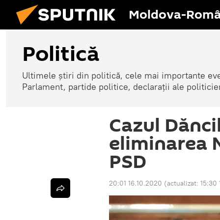
Moldova-Româ
Politică
Ultimele știri din politică, cele mai importante e
Parlament, partide politice, declarații ale politicie
Cazul Dănci
eliminarea 
PSD
20:01 16.10.2020
(actualizat:
15:30 