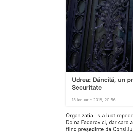
Udrea: Dăncilă, un pr
Securitate
18 Ianuarie 2018, 20:56
Organizația i s-a luat repede
Doina Federovici, dar care 
fiind președinte de Consiliu