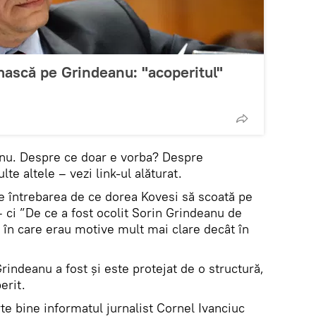
ască pe Grindeanu: "acoperitul"
anu. Despre ce doar e vorba? Despre
e altele – vezi link-ul alăturat.
ne întrebarea de ce dorea Kovesi să scoată pe
 ci ”De ce a fost ocolit Sorin Grindeanu de
 în care erau motive mult mai clare decât în
rindeanu a fost și este protejat de o structură,
erit.
rte bine informatul jurnalist Cornel Ivanciuc