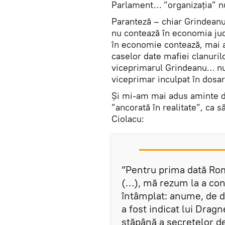
Parlament… ”organizația” nu
Paranteză – chiar Grindeanu
nu contează în economia jude
în economie contează, mai a
caselor date mafiei clanuril
viceprimarul Grindeanu… nu! 
viceprimar inculpat în dosar
Și mi-am mai adus aminte 
”ancorată în realitate”, ca 
Ciolacu:
”Pentru prima dată Rom
(…), mă rezum la a con
întâmplat: anume, de d
a fost indicat lui Drag
stăpână a secretelor d