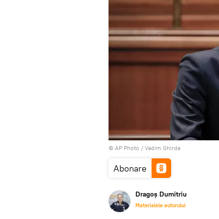
© AP Photo / Vadim Ghirda
Abonare
Dragoș Dumitriu
Materialele autorului