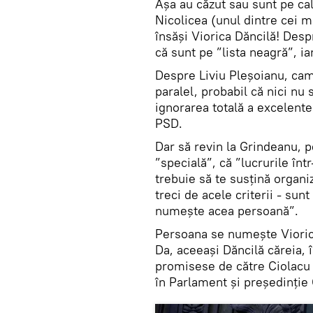
Așa au căzut sau sunt pe c
Nicolicea (unul dintre cei m
însăși Viorica Dăncilă! Des
că sunt pe ”lista neagră”, iar
Despre Liviu Pleșoianu, cam
paralel, probabil că nici n
ignorarea totală a excelentel
PSD.
Dar să revin la Grindeanu, p
”specială”, că ”lucrurile înt
trebuie să te susțină organi
treci de acele criterii - su
numește acea persoană”.
Persoana se numește Viorica
Da, aceeași Dăncilă căreia,
promisese de către Ciolacu
în Parlament și președinție