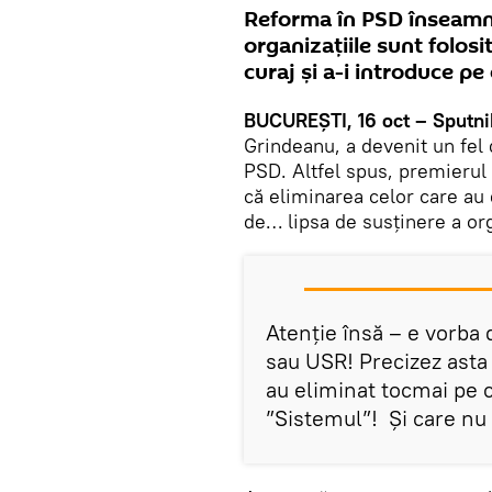
Reforma în PSD înseamnă
organizațiile sunt folosi
curaj și a-i introduce pe 
BUCUREȘTI, 16 oct – Sputni
Grindeanu, a devenit un fel
PSD. Altfel spus, premierul
că eliminarea celor care au 
de… lipsa de susținere a org
Atenție însă – e vorba 
sau USR! Precizez asta 
au eliminat tocmai pe c
”Sistemul”! Și care nu 