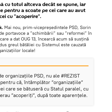
 cu totul altceva decât se spune, iar
te pentru a scoate pe cei care au avut
cei cu ”acoperire”.
k.
Mai nou, prim-vicepreşedintele PSD, Sorin
 de portavoce a ”schimbării” sau ”reformei” în
 care a dat OUG 13, încearcă acum să susțină
dus greul bătăliei cu Sistemul este cauzată
anizațiilor locale!
de organizațiile PSD, nu ale #REZIST
pentru că, întâmplător ”organizațiile”
ei care se bătuseră cu Statul paralel, cu
erau ”acoperiți”, după toate aparențele.