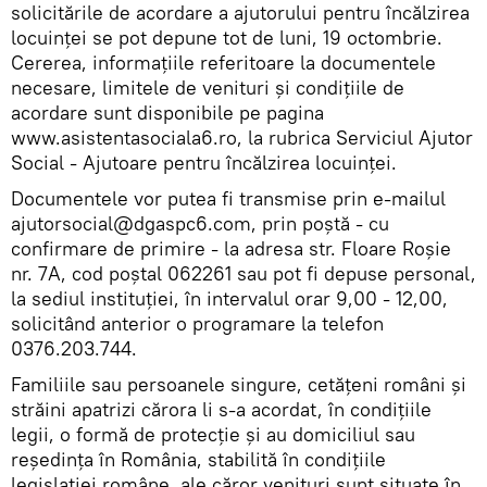
solicitările de acordare a ajutorului pentru încălzirea
locuinţei se pot depune tot de luni, 19 octombrie.
Cererea, informaţiile referitoare la documentele
necesare, limitele de venituri şi condiţiile de
acordare sunt disponibile pe pagina
www.asistentasociala6.ro, la rubrica Serviciul Ajutor
Social - Ajutoare pentru încălzirea locuinţei.
Documentele vor putea fi transmise prin e-mailul
ajutorsocial@dgaspc6.com, prin poştă - cu
confirmare de primire - la adresa str. Floare Roşie
nr. 7A, cod poştal 062261 sau pot fi depuse personal,
la sediul instituţiei, în intervalul orar 9,00 - 12,00,
solicitând anterior o programare la telefon
0376.203.744.
Familiile sau persoanele singure, cetățeni români și
străini apatrizi cărora li s-a acordat, în condițiile
legii, o formă de protecție și au domiciliul sau
reședința în România, stabilită în condițiile
legislației române, ale căror venituri sunt situate în