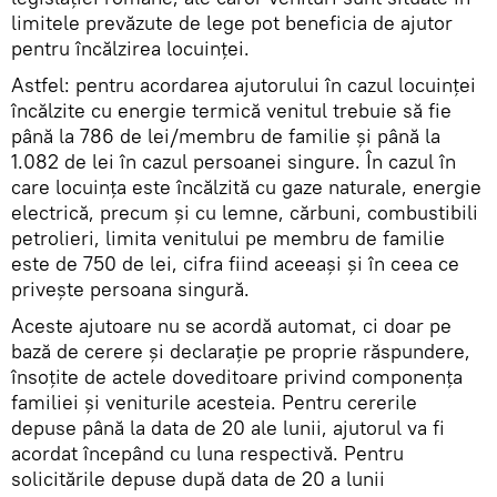
limitele prevăzute de lege pot beneficia de ajutor
pentru încălzirea locuinței.
Astfel: pentru acordarea ajutorului în cazul locuinţei
încălzite cu energie termică venitul trebuie să fie
până la 786 de lei/membru de familie şi până la
1.082 de lei în cazul persoanei singure. În cazul în
care locuinţa este încălzită cu gaze naturale, energie
electrică, precum şi cu lemne, cărbuni, combustibili
petrolieri, limita venitului pe membru de familie
este de 750 de lei, cifra fiind aceeaşi şi în ceea ce
priveşte persoana singură.
Aceste ajutoare nu se acordă automat, ci doar pe
bază de cerere și declarație pe proprie răspundere,
însoţite de actele doveditoare privind componenţa
familiei şi veniturile acesteia. Pentru cererile
depuse până la data de 20 ale lunii, ajutorul va fi
acordat începând cu luna respectivă. Pentru
solicitările depuse după data de 20 a lunii