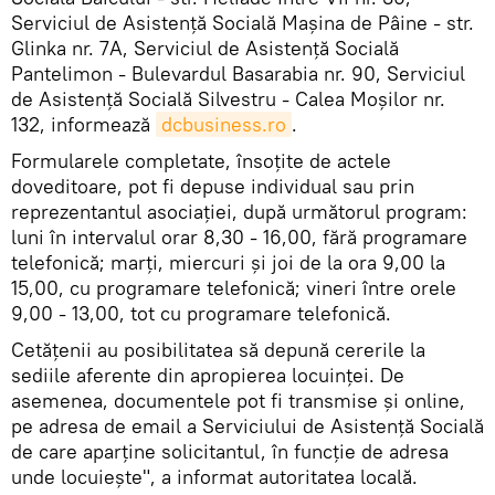
Serviciul de Asistenţă Socială Maşina de Pâine - str.
Glinka nr. 7A, Serviciul de Asistenţă Socială
Pantelimon - Bulevardul Basarabia nr. 90, Serviciul
de Asistenţă Socială Silvestru - Calea Moşilor nr.
132, informează
dcbusiness.ro
.
Formularele completate, însoţite de actele
doveditoare, pot fi depuse individual sau prin
reprezentantul asociaţiei, după următorul program:
luni în intervalul orar 8,30 - 16,00, fără programare
telefonică; marţi, miercuri şi joi de la ora 9,00 la
15,00, cu programare telefonică; vineri între orele
9,00 - 13,00, tot cu programare telefonică.
Cetățenii au posibilitatea să depună cererile la
sediile aferente din apropierea locuinței. De
asemenea, documentele pot fi transmise şi online,
pe adresa de email a Serviciului de Asistenţă Socială
de care aparţine solicitantul, în funcţie de adresa
unde locuieşte", a informat autoritatea locală.