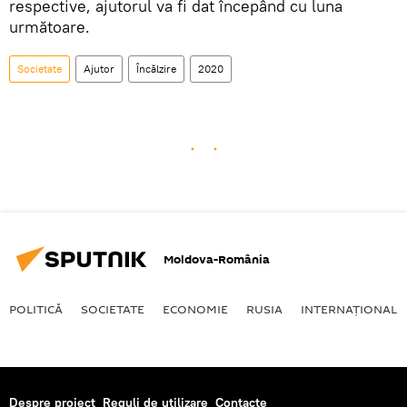
respective, ajutorul va fi dat începând cu luna
următoare.
Societate
Ajutor
Încălzire
2020
Moldova-România
POLITICĂ
SOCIETATE
ECONOMIE
RUSIA
INTERNAŢIONAL
Despre proiect
Reguli de utilizare
Contacte