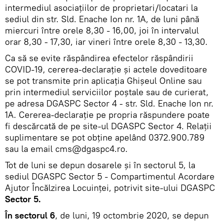
intermediul asociaţiilor de proprietari/locatari la
sediul din str. Sld. Enache Ion nr. 1A, de luni până
miercuri între orele 8,30 - 16,00, joi în intervalul
orar 8,30 - 17,30, iar vineri între orele 8,30 - 13,30.
Ca să se evite răspândirea efectelor răspândirii
COVID-19, cererea-declaraţie şi actele doveditoare
se pot transmite prin aplicaţia Ghişeul Online sau
prin intermediul serviciilor poştale sau de curierat,
pe adresa DGASPC Sector 4 - str. Sld. Enache Ion nr.
1A. Cererea-declaraţie pe propria răspundere poate
fi descărcată de pe site-ul DGASPC Sector 4. Relaţii
suplimentare se pot obţine apelând 0372.900.789
sau la email cms@dgaspc4.ro.
Tot de luni se depun dosarele și în sectorul 5, la
sediul DGASPC Sector 5 - Compartimentul Acordare
Ajutor Încălzirea Locuinţei, potrivit site-ului DGASPC
Sector 5.
În sectorul 6
, de luni, 19 octombrie 2020, se depun