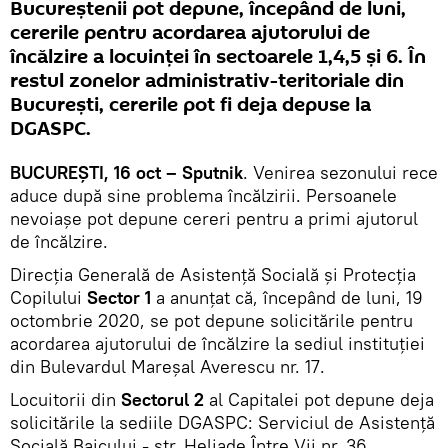
Bucureștenii pot depune, începând de luni,
cererile pentru acordarea ajutorului de
încălzire a locuinței în sectoarele 1,4,5 și 6. În
restul zonelor administrativ-teritoriale din
București, cererile pot fi deja depuse la
DGASPC.
BUCUREȘTI, 16 oct – Sputnik
. Venirea sezonului rece
aduce după sine problema încălzirii. Persoanele
nevoiașe pot depune cereri pentru a primi ajutorul
de încălzire.
Direcția Generală de Asistență Socială și Protecția
Copilului
Sector 1
a anunțat că, începând de luni, 19
octombrie 2020, se pot depune solicitările pentru
acordarea ajutorului de încălzire la sediul instituției
din Bulevardul Mareșal Averescu nr. 17.
Locuitorii din
Sectorul 2
al Capitalei pot depune deja
solicitările la sediile DGASPC: Serviciul de Asistenţă
Socială Baicului - str. Heliade Între Vii nr. 36,