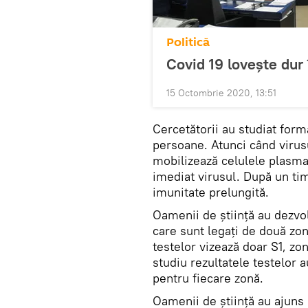
Politică
Covid 19 lovește dur
15 Octombrie 2020, 13:51
Cercetătorii au studiat for
persoane. Atunci când virusu
mobilizează celulele plasma
imediat virusul. După un tim
imunitate prelungită.
Oamenii de știință au dezvol
care sunt legați de două zone
testelor vizează doar S1, zon
studiu rezultatele testelor a
pentru fiecare zonă.
Oamenii de știință au ajuns 