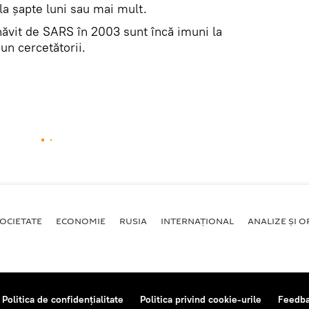
la șapte luni sau mai mult.
năvit de SARS în 2003 sunt încă imuni la
un cercetătorii.
OCIETATE
ECONOMIE
RUSIA
INTERNAŢIONAL
ANALIZE ȘI OP
Politica de confidențialitate
Politica privind cookie-urile
Feedb