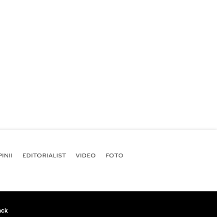
INII
EDITORIALIST
VIDEO
FOTO
ack