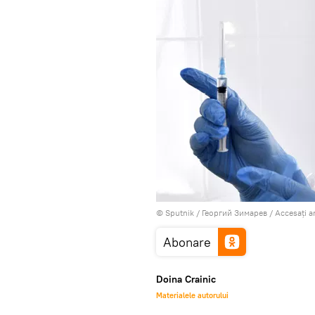
© Sputnik / Георгий Зимарев
/
Accesați a
Abonare
Doina Crainic
Materialele autorului