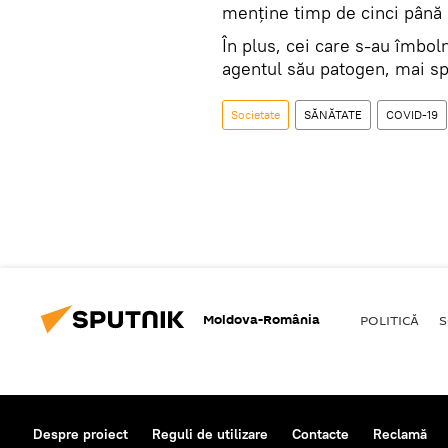
menţine timp de cinci până 
În plus, cei care s-au îmbol
agentul său patogen, mai sp
Societate
SĂNĂTATE
COVID-19
Moldova-România
POLITICĂ
S
Despre proiect
Reguli de utilizare
Contacte
Reclamă