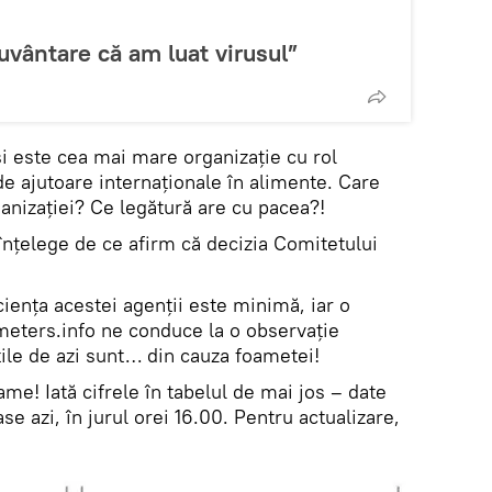
uvântare că am luat virusul”
 și este cea mai mare organizație cu rol
e ajutoare internaționale în alimente. Care
rganizației? Ce legătură are cu pacea?!
 înțelege de ce afirm că decizia Comitetului
ciența acestei agenții este minimă, iar o
eters.info ne conduce la o observație
ile de azi sunt… din cauza foametei!
ame! Iată cifrele în tabelul de mai jos – date
e azi, în jurul orei 16.00. Pentru actualizare,