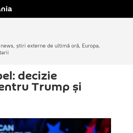
nia
 news, știri externe de ultimă oră, Europa,
arii
el: decizie
pentru Trump și