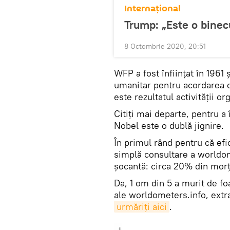
Internaţional
Trump: „Este o binec
8 Octombrie 2020, 20:51
WFP a fost înființat în 1961
umanitar pentru acordarea d
este rezultatul activității o
Citiți mai departe, pentru a
Nobel este o dublă jignire.
În primul rând pentru că efi
simplă consultare a worldom
șocantă: circa 20% din morț
Da, 1 om din 5 a murit de fo
ale worldometers.info, extras
urmăriți aici
.