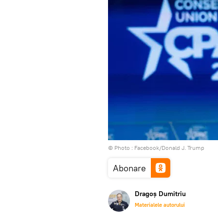
© Photo :
Facebook/Donald J. Trump
Abonare
Dragoș Dumitriu
Materialele autorului