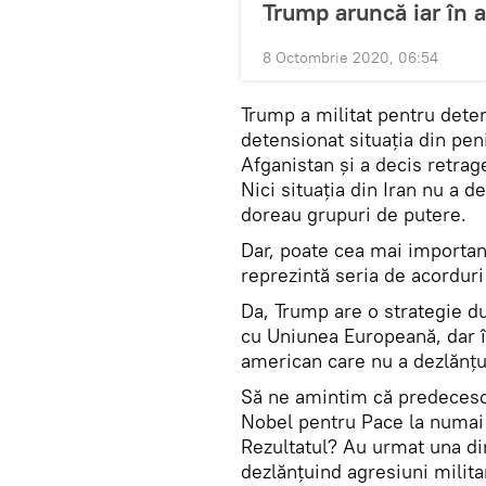
Trump aruncă iar în a
8 Octombrie 2020, 06:54
Trump a militat pentru dete
detensionat situația din pen
Afganistan și a decis retrag
Nici situația din Iran nu a d
doreau grupuri de putere.
Dar, poate cea mai importan
reprezintă seria de acorduri
Da, Trump are o strategie d
cu Uniunea Europeană, dar î
american care nu a dezlănțuit
Să ne amintim că predeceso
Nobel pentru Pace la numai 
Rezultatul? Au urmat una di
dezlănțuind agresiuni milit