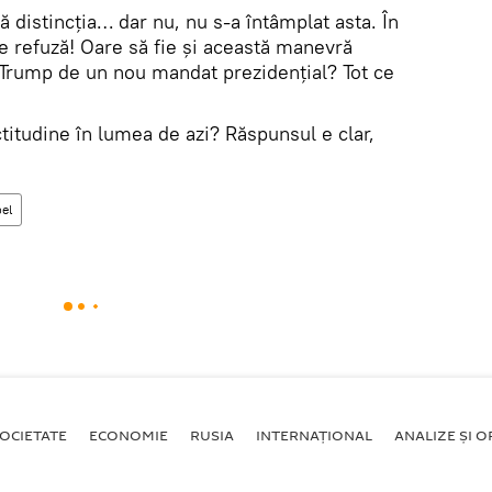
 distincția… dar nu, nu s-a întâmplat asta. În
e refuză! Oare să fie și această manevră
 Trump de un nou mandat prezidențial? Tot ce
titudine în lumea de azi? Răspunsul e clar,
el
OCIETATE
ECONOMIE
RUSIA
INTERNAŢIONAL
ANALIZE ȘI OP