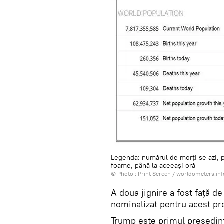
Legenda: numărul de morți se azi, p
foame, până la aceeași oră
© Photo :
Print Screen / worldometers.inf
A doua jignire a fost față 
nominalizat pentru acest pre
Trump este primul președint