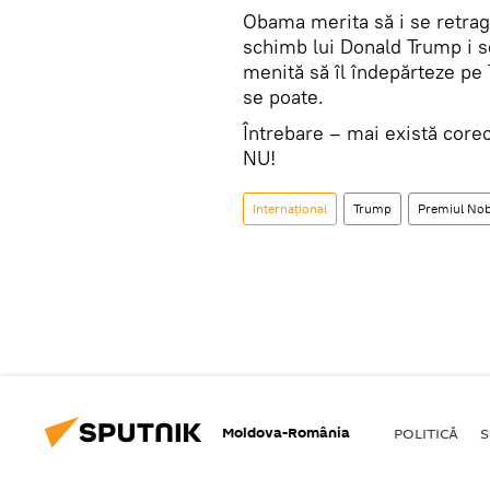
Obama merita să i se retragă
schimb lui Donald Trump i s
menită să îl îndepărteze pe
se poate.
Întrebare – mai există corec
NU!
Internaţional
Trump
Premiul Nob
Moldova-România
POLITICĂ
S