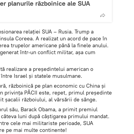
er planurile războinice ale SUA
nsionarea relației SUA – Rusia. Trump a
insula Coreea. A realizat un acord de pace în
erea trupelor americane până la finele anului.
egenerat într-un conflict militar, așa cum
tă realizare a președintelui american o
 între Israel și statele musulmane.
ură, războinică pe plan economic cu China și
n privința PĂCII este, repet, primul președinte
 șacalii războiului, al vărsării de sânge.
rul său, Barack Obama, a primit premiul
câteva luni după câștigarea primului mandat.
ntre cele mai militariste perioade, SUA
are pe mai multe continente!