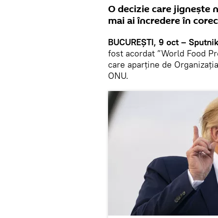
O decizie care jignește 
mai ai încredere în corec
BUCUREȘTI, 9 oct – Sputnik
fost acordat ”World Food P
care aparține de Organizația 
ONU.