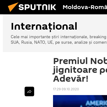
Moldova-Româ
Internaţional
Cele mai importante știri internaționale, breaking
SUA, Rusia, NATO, UE, pe surse, analize și coment
Premiul Nob
jignitoare 
Adevăr!
17:29 09.10.2020