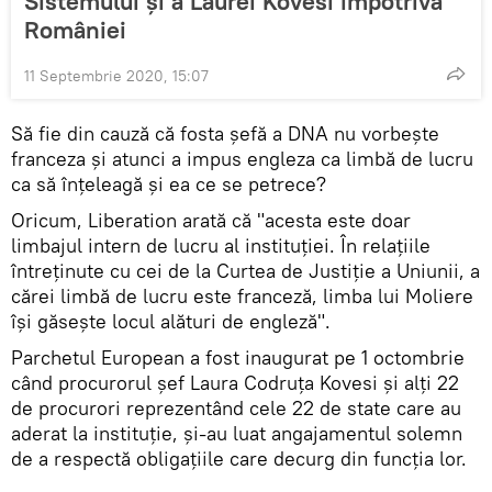
Sistemului și a Laurei Kovesi împotriva
României
11 Septembrie 2020, 15:07
Să fie din cauză că fosta șefă a DNA nu vorbește
franceza și atunci a impus engleza ca limbă de lucru
ca să înțeleagă și ea ce se petrece?
Oricum, Liberation arată că "acesta este doar
limbajul intern de lucru al instituției. În relațiile
întreținute cu cei de la Curtea de Justiție a Uniunii, a
cărei limbă de lucru este franceză, limba lui Moliere
își găsește locul alături de engleză".
Parchetul European a fost inaugurat pe 1 octombrie
când procurorul șef Laura Codruța Kovesi și alți 22
de procurori reprezentând cele 22 de state care au
aderat la instituție, și-au luat angajamentul solemn
de a respectă obligațiile care decurg din funcția lor.