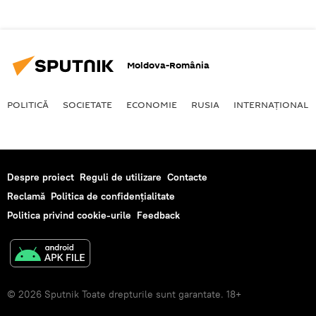
Moldova-România
POLITICĂ
SOCIETATE
ECONOMIE
RUSIA
INTERNAŢIONAL
Despre proiect
Reguli de utilizare
Contacte
Reclamă
Politica de confidențialitate
Politica privind cookie-urile
Feedback
© 2026 Sputnik Toate drepturile sunt garantate. 18+