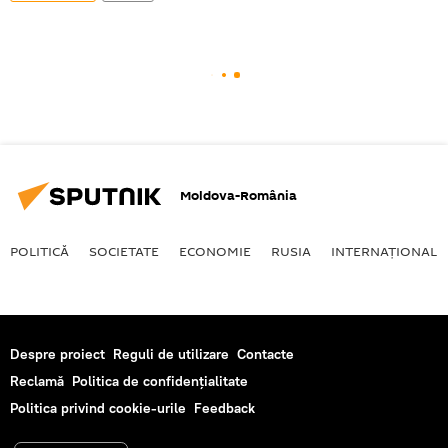
Moldova-România
POLITICĂ
SOCIETATE
ECONOMIE
RUSIA
INTERNAŢIONAL
Despre proiect
Reguli de utilizare
Contacte
Reclamă
Politica de confidențialitate
Politica privind cookie-urile
Feedback