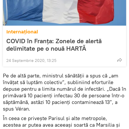
Internaţional
COVID în Franța: Zonele de alertă
delimitate pe o nouă HARTĂ
24 Septembrie 2020, 13:25
Pe de altă parte, ministrul sănătății a spus că „am
învățat să luptăm colectiv”, subliniind eforturile
depuse pentru a limita numărul de infectări. „Dacă în
primăvară 10 pacienți infectau 30 de persoane într-o
săptămână, astăzi 10 pacienți contaminează 13”, a
spus Véran.
În ceea ce priveşte Parisul şi alte metropole,
acestea ar putea avea aceeași soartă ca Marsilia și