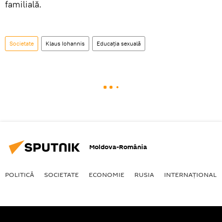
familială.
Societate
Klaus Iohannis
Educația sexuală
Moldova-România
POLITICĂ
SOCIETATE
ECONOMIE
RUSIA
INTERNAŢIONAL