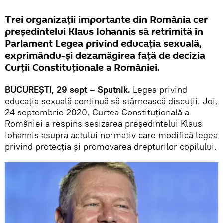
Trei organizații importante din România cer
președintelui Klaus Iohannis să retrimită în
Parlament Legea privind educația sexuală,
exprimându-și dezamăgirea față de decizia
Curții Constituționale a României.
BUCUREȘTI, 29 sept – Sputnik.
Legea privind
educația sexuală continuă să stârnească discuții. Joi,
24 septembrie 2020, Curtea Constituțională a
României a respins sesizarea președintelui Klaus
Iohannis asupra actului normativ care modifică legea
privind protecția și promovarea drepturilor copilului.