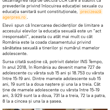
dezamăgirea faţă de decizia CCR care a stabilit că
prevederile privind înlocuirea educaţiei sexuale cu
educaţia sanitară sunt constituţionale,
precizează 
agerpres.ro
.
Elevii spun că încercarea decidenților de limitare a
accesului elevilor la educația sexuală este un ”act
iresponsabil”, aceasta cu atât mai mult cu cât
România este la coada clasamentului privind
sănătatea sexuală a tinerilor și numărul mamelor
adolescente.
Sursa citată susține că, potrivit datelor INS Tempo,
în anul 2018, în România au devenit mame 727 de
adolescente cu vârsta sub 15 ani şi 18.753 cu vârsta
între 15-19 ani. Dintre mamele adolescente sub 15
ani, 19 sunt la a doua naştere şi una la a treia. Cât
ţine de mamele adolescente cu vârsta între 15-19
ani, 3.929 sunt la a doua, 731 la a treia, 72 la a patra,
8 la a cincea şi una la a şasea.