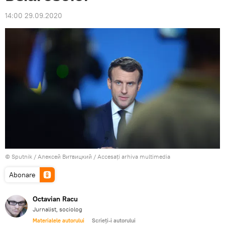
14:00 29.09.2020
© Sputnik / Алексей Витвицкий
/
Accesați arhiva multimedia
Abonare
Octavian Racu
Jurnalist, sociolog
Materialele autorului
Scrieți-i autorului