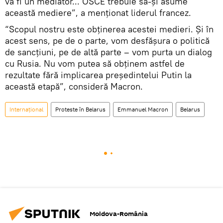
va fi un mediator... OSCE trebuie să-și asume
această mediere”, a menționat liderul francez.
“Scopul nostru este obținerea acestei medieri. Și în
acest sens, pe de o parte, vom desfășura o politică
de sancțiuni, pe de altă parte – vom purta un dialog
cu Rusia. Nu vom putea să obținem astfel de
rezultate fără implicarea președintelui Putin la
această etapă”, consideră Macron.
Internaţional
Proteste în Belarus
Emmanuel Macron
Belarus
Moldova-România