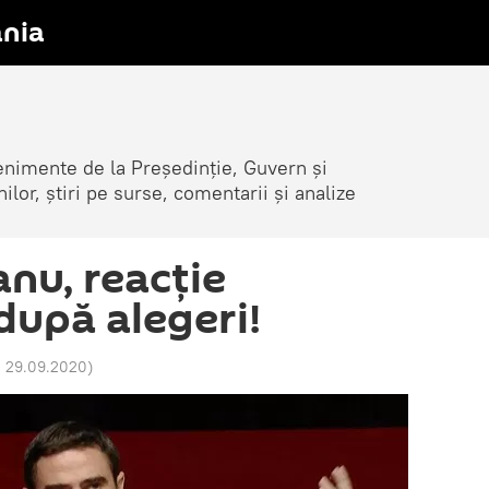
nia
venimente de la Președinție, Guvern și
nilor, știri pe surse, comentarii și analize
anu, reacție
după alegeri!
0 29.09.2020
)