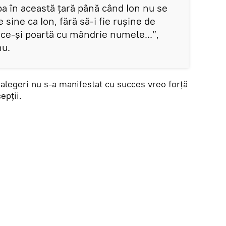
a în această țară până când Ion nu se
 sine ca Ion, fără să-i fie rușine de
ce-și poartă cu mândrie numele...”,
nu.
 alegeri nu s-a manifestat cu succes vreo forță
epții.