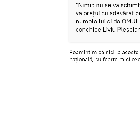
”Nimic nu se va schimb
va prețui cu adevărat pe
numele lui și de OMUL 
conchide Liviu Pleșoia
Reamintim că nici la aceste
națională, cu foarte mici exc