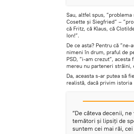
Sau, altfel spus, ”problema n
Cosette și Siegfried” – ”pr
că Fritz, că Klaus, că Clotil
Ion!”.
De ce asta? Pentru că ”ne-a
nimeni în drum, praful de p
PSD, ”i-am crezut”, acesta 
mereu nu parteneri străini, c
Da, aceasta s-ar putea să fi
realistă, dacă privim istori
”De câteva decenii, ne 
temători și lipsiți de s
suntem cei mai răi, cei 