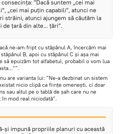
 consecința: ”Dacă suntem „cei mai
i”, „cei mai puțin capabili”, atunci ne
 străini, atunci ajungem să căutăm la
de țară din alte... țări”.
”dacă ne-am fript cu stăpânul A, încercăm mai
tăpânul B, apoi cu stăpânul C și așa mai
e să epuizăm tot alfabetul, probabil o vom lua
sta...””.
nu are varianta lui: ”Ne-a dezbinat un sistem
xistat nicio clipă ca ființe omenești, ci doar
sens sau altul pe o tablă de șah care nu ne
t în mod real niciodată”.
ă-și impună propriile planuri cu această