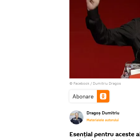
© Facebook /
Dumitriu Dragos
Abonare
Dragoș Dumitriu
Materialele autorului
Esențial pentru aceste a