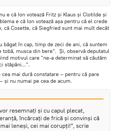
u e că Ion votează Fritz și Klaus și Clotilde și
oblema e că Ion votează așa pentru că el crede
de, că Cosette, că Siegfried sunt mai mult decât
u băgat în cap, timp de zeci de ani, că suntem
e tobă, musca din bere”. Și, observă deputatul
fiind motivul care ”ne-a determinat să căutăm
i stăpâni...”.
e cea mai dură constatare – pentru că pare
a – și nu numai pe cea de acum.
vor resemnați și cu capul plecat,
peranță, încărcați de frică și convinși că
mai leneși, cei mai corupți!”, scrie