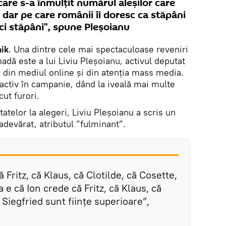
care s-a înmulțit numărul aleșilor care
dar pe care românii îi doresc ca stăpâni
ci stăpâni”, spune Pleșoianu
ik
. Una dintre cele mai spectaculoase reveniri
oadă este a lui Liviu Pleșoianu, activul deputat
i din mediul online și din atenția mass media.
 activ în campanie, dând la iveală mai multe
ut furori.
telor la alegeri, Liviu Pleșoianu a scris un
devărat, atributul ”fulminant”.
Fritz, că Klaus, că Clotilde, că Cosette,
 e că Ion crede că Fritz, că Klaus, că
 Siegfried sunt ființe superioare”,