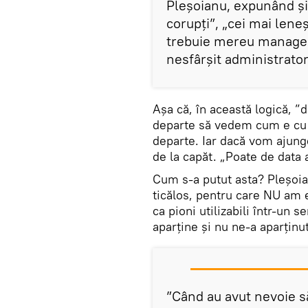
Pleșoianu, expunând și
corupți”, „cei mai leneș
trebuie mereu manageri
nesfârșit administratori 
Așa că, în această logică, 
departe să vedem cum e cu s
departe. Iar dacă vom ajung
de la capăt. „Poate de data a
Cum s-a putut asta? Pleșoia
ticălos, pentru care NU am e
ca pioni utilizabili într-un 
aparține și nu ne-a aparținu
”Când au avut nevoie s