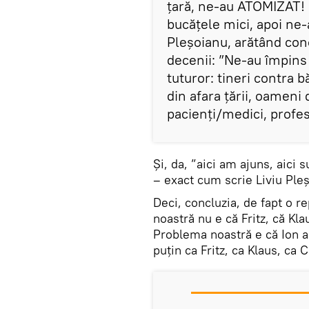
țară, ne-au ATOMIZAT!
bucățele mici, apoi ne-a
Pleșoianu, arătând conc
decenii: ”Ne-au împins 
tuturor: tineri contra 
din afara țării, oameni
pacienți/medici, profes
Și, da, ”aici am ajuns, aici 
– exact cum scrie Liviu Ple
Deci, concluzia, de fapt o r
noastră nu e că Fritz, că Kla
Problema noastră e că Ion a 
puțin ca Fritz, ca Klaus, ca C