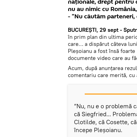
naționale, drept pentru 
nu au nimic cu România, 
- ”Nu căutăm parteneri, 
BUCUREȘTI, 29 sept - Sputn
în prim plan din ultima peri
care… a dispărut câteva lun
Pleșoianu a fost însă foarte
documente video care au făc
Acum, după anunțarea rezulta
comentariu care merită, cu a
”Nu, nu e o problemă că 
că Siegfried... Problema
Clotilde, că Cosette, că
începe Pleșoianu.