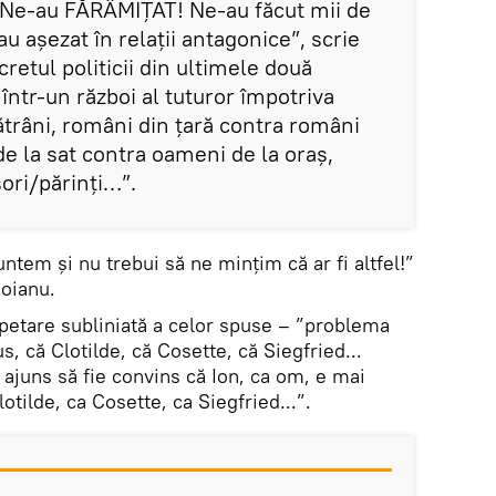
 Ne-au FĂRÂMIȚAT! Ne-au făcut mii de
u așezat în relații antagonice”, scrie
retul politicii din ultimele două
într-un război al tuturor împotriva
bătrâni, români din țară contra români
 de la sat contra oameni de la oraș,
ori/părinți…”.
suntem și nu trebui să ne mințim că ar fi altfel!”
șoianu.
epetare subliniată a celor spuse – ”problema
us, că Clotilde, că Cosette, că Siegfried...
ajuns să fie convins că Ion, ca om, e mai
lotilde, ca Cosette, ca Siegfried...”.