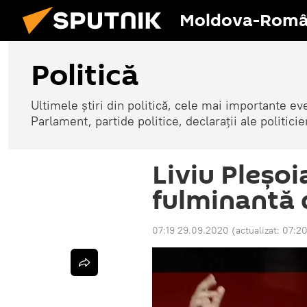
Moldova-Româ
Politică
Ultimele știri din politică, cele mai importante e
Parlament, partide politice, declarații ale politicie
Liviu Pleșoi
fulminantă 
07:19 29.09.2020
(actualizat:
07:2