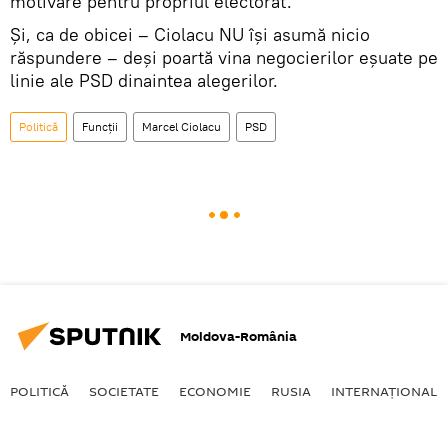
motivare pentru propriul electorat.
Și, ca de obicei – Ciolacu NU își asumă nicio
răspundere – deși poartă vina negocierilor eșuate pe
linie ale PSD dinaintea alegerilor.
Politică
Funcții
Marcel Ciolacu
PSD
Moldova-România
POLITICĂ
SOCIETATE
ECONOMIE
RUSIA
INTERNAŢIONAL