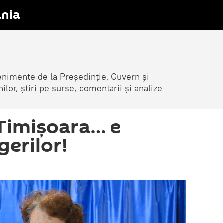
nia
venimente de la Președinție, Guvern și
nilor, știri pe surse, comentarii și analize
 Timișoara… e
gerilor!