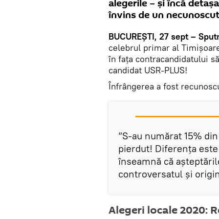
alegerile – și încă detaș
învins de un necunoscu
BUCUREȘTI, 27 sept – Sput
celebrul primar al Timișoar
în fața contracandidatului 
candidat USR-PLUS!
Înfrângerea a fost recunosc
”S-au numărat 15% din 
pierdut! Diferenţa est
înseamnă că aşteptările
controversatul și origi
Alegeri locale 2020: Re