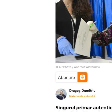
© AP Photo / Andreea Alexandru
Abonare
Dragoș Dumitriu
Materialele autorului
Singurul primar autentic