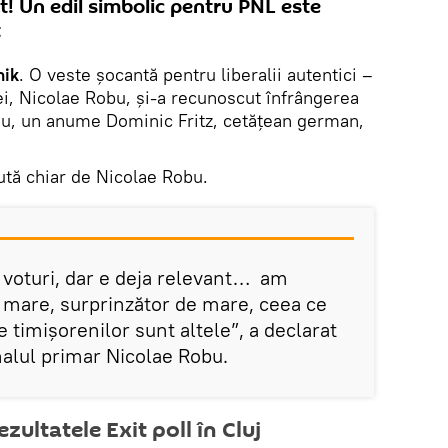
at! Un edil simbolic pentru PNL este
t
nik
. O veste șocantă pentru liberalii autentici –
ei, Nicolae Robu, și-a recunoscut înfrângerea
său, un anume Dominic Fritz, cetăţean german,
ută chiar de Nicolae Robu.
voturi, dar e deja relevant… am
e mare, surprinzător de mare, ceea ce
 timişorenilor sunt altele”, a declarat
nalul primar Nicolae Robu.
zultatele Exit poll în Cluj