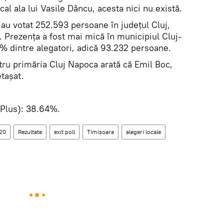
al ala lui Vasile Dâncu, acesta nici nu există.
 au votat 252.593 persoane în județul Cluj,
 Prezența a fost mai mică în municipiul Cluj-
% dintre alegatori, adică 93.232 persoane.
ntru primăria Cluj Napoca arată că Emil Boc,
etașat.
Plus): 38.64%.
020
Rezultate
exit poll
Timișoara
alegeri locale