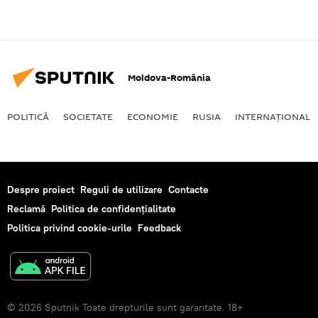
Moldova-România
POLITICĂ
SOCIETATE
ECONOMIE
RUSIA
INTERNAŢIONAL
Despre proiect
Reguli de utilizare
Contacte
Reclamă
Politica de confidențialitate
Politica privind cookie-urile
Feedback
© 2026 Sputnik Toate drepturile sunt garantate. 18+