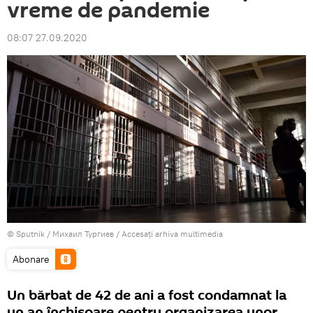
vreme de pandemie
08:07 27.09.2020
© Sputnik / Михаил Тургиев
/
Accesați arhiva multimedia
Abonare
Un bărbat de 42 de ani a fost condamnat la
un an închisoare pentru organizarea unor