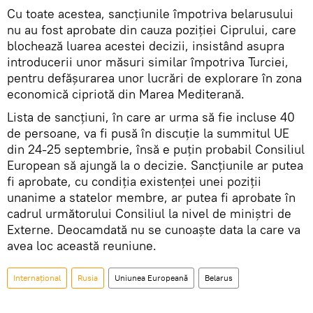
Cu toate acestea, sancțiunile împotriva belarusului
nu au fost aprobate din cauza poziției Ciprului, care
blochează luarea acestei decizii, insistând asupra
introducerii unor măsuri similar împotriva Turciei,
pentru defășurarea unor lucrări de explorare în zona
economică cipriotă din Marea Mediterană.
Lista de sancțiuni, în care ar urma să fie incluse 40
de persoane, va fi pusă în discuție la summitul UE
din 24-25 septembrie, însă e puțin probabil Consiliul
European să ajungă la o decizie. Sancțiunile ar putea
fi aprobate, cu condiția existenței unei poziții
unanime a statelor membre, ar putea fi aprobate în
cadrul următorului Consiliul la nivel de miniștri de
Externe. Deocamdată nu se cunoaște data la care va
avea loc această reuniune.
Internaţional
Rusia
Uniunea Europeană
Belarus