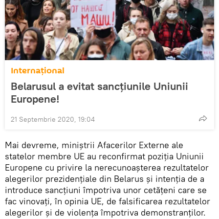
Internaţional
Belarusul a evitat sancțiunile Uniunii
Europene!
21 Septembrie 2020, 19:04
Mai devreme, miniștrii Afacerilor Externe ale
statelor membre UE au reconfirmat poziția Uniunii
Europene cu privire la nerecunoașterea rezultatelor
alegerilor prezidențiale din Belarus și intenția de a
introduce sancțiuni împotriva unor cetățeni care se
fac vinovați, în opinia UE, de falsificarea rezultatelor
alegerilor și de violența împotriva demonstranților.