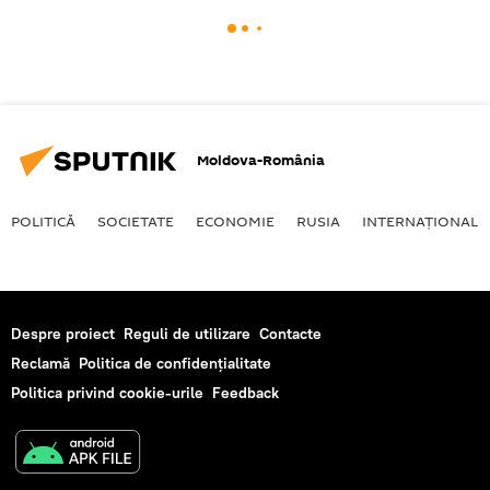
Moldova-România
POLITICĂ
SOCIETATE
ECONOMIE
RUSIA
INTERNAŢIONAL
Despre proiect
Reguli de utilizare
Contacte
Reclamă
Politica de confidențialitate
Politica privind cookie-urile
Feedback