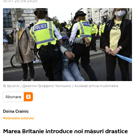
10:07 20.09.2020
© Sputnik / Джастин Гриффитс-Уилльямс
/
Accesați arhiva multimedia
Abonare
Doina Crainic
Materialele autorului
Marea Britanie introduce noi măsuri drastice