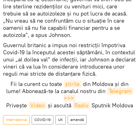
lire sterline rezidenților cu venituri mici, care
trebuie să se autoizoleze și nu pot lucra de acasă.
„Nu vreau să ne confruntăm cu o situație în care
oamenii să nu fie capabili financiar pentru a se
autoizola”, a spus Johnson.
Guvernul britanic a impus noi restricții împotriva
Covid-19 la începutul acestei săptămâni, în contextul
unui „al doilea val” de infecții, iar Johnson a declarat
vineri că va lua în considerare introducerea unor
reguli mai stricte de distanțare fizică.
Fii la curent cu toate
știrile
din Moldova și din
lume! Abonează-te la canalul nostru din
Telegram 
>>>
Privește
Video
și ascultă
Radio
Sputnik Moldova
Internaţional
COVID-19
UK
amendă