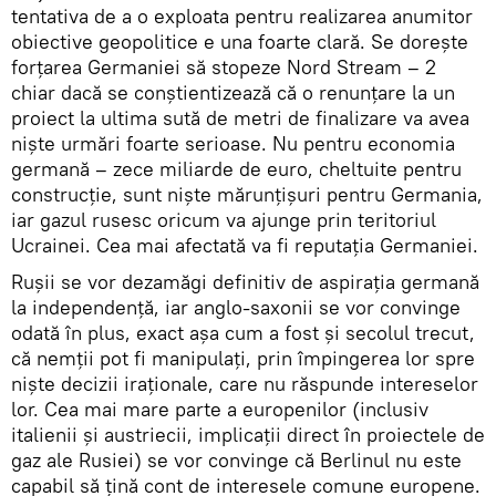
tentativa de a o exploata pentru realizarea anumitor
obiective geopolitice e una foarte clară. Se dorește
forțarea Germaniei să stopeze Nord Stream – 2
chiar dacă se conștientizează că o renunțare la un
proiect la ultima sută de metri de finalizare va avea
niște urmări foarte serioase. Nu pentru economia
germană – zece miliarde de euro, cheltuite pentru
construcție, sunt niște mărunțișuri pentru Germania,
iar gazul rusesc oricum va ajunge prin teritoriul
Ucrainei. Cea mai afectată va fi reputația Germaniei.
Rușii se vor dezamăgi definitiv de aspirația germană
la independență, iar anglo-saxonii se vor convinge
odată în plus, exact așa cum a fost și secolul trecut,
că nemții pot fi manipulați, prin împingerea lor spre
niște decizii iraționale, care nu răspunde intereselor
lor. Cea mai mare parte a europenilor (inclusiv
italienii și austriecii, implicații direct în proiectele de
gaz ale Rusiei) se vor convinge că Berlinul nu este
capabil să țină cont de interesele comune europene.