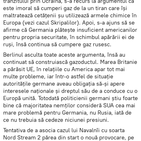
tranzitului prin Ucraina, s-a recurs la argumentul că
este imoral să cumperi gaz de la un tiran care își
maltratează cetățenii șu utilizează armele chimice în
Europa (vezi cazul Skripalilor). Apoi, s-a ajuns să se
afirme că Germania plătește insuficient americanilor
pentru propria securitate, în schimbul apărării ei de
ruși, însă continua să cumpere gaz rusesc.
Berlinul asculta toate aceste argumenta, însă au
continuat să construiască gazoductul. Marea Britanie
a părăsit UE, în relațiile cu America apar tot mai
multe probleme, iar într-o astfel de situație
autoritățile germane aveau obligația să-și apere
interesele naționale și dreptul său de a conduce cu o
Europă unită. Totodată politicienii germani știu foarte
bine că majoritatea nemților consideră SUA cea mai
mare problemă pentru Germania, nu Rusia, iată de
ce nu trebuia să cedeze niciunei presiuni.
Tentativa de a asocia cazul lui Navalnîi cu soarta
Nord Stream 2 părea din start o nouă provocare, pe