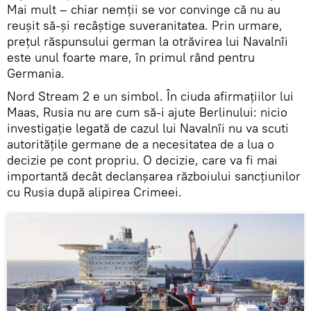
Mai mult – chiar nemții se vor convinge că nu au
reușit să-și recâștige suveranitatea. Prin urmare,
prețul răspunsului german la otrăvirea lui Navalnîi
este unul foarte mare, în primul rând pentru
Germania.
Nord Stream 2 e un simbol. În ciuda afirmațiilor lui
Maas, Rusia nu are cum să-i ajute Berlinului: nicio
investigație legată de cazul lui Navalnîi nu va scuti
autoritățile germane de a necesitatea de a lua o
decizie pe cont propriu. O decizie, care va fi mai
importantă decât declanșarea războiului sancțiunilor
cu Rusia după alipirea Crimeei.