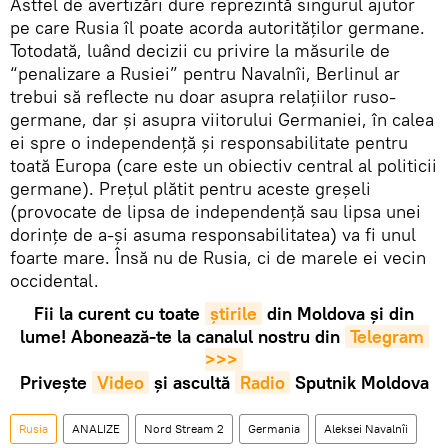
Astfel de avertizări dure reprezintă singurul ajutor
pe care Rusia îl poate acorda autorităților germane.
Totodată, luând decizii cu privire la măsurile de
“penalizare a Rusiei” pentru Navalnîi, Berlinul ar
trebui să reflecte nu doar asupra relațiilor ruso-
germane, dar și asupra viitorului Germaniei, în calea
ei spre o independență și responsabilitate pentru
toată Europa (care este un obiectiv central al politicii
germane). Prețul plătit pentru aceste greșeli
(provocate de lipsa de independență sau lipsa unei
dorințe de a-și asuma responsabilitatea) va fi unul
foarte mare. Însă nu de Rusia, ci de marele ei vecin
occidental.
Fii la curent cu toate
știrile
din Moldova și din
lume! Abonează-te la canalul nostru din
Telegram 
>>>
Privește
Video
și ascultă
Radio
Sputnik Moldova
Rusia
ANALIZE
Nord Stream 2
Germania
Aleksei Navalnîi