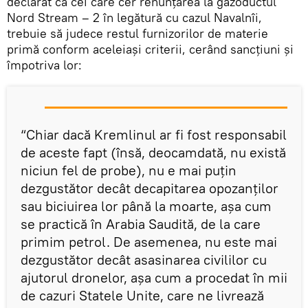
declarat că cei care cer renunțarea la gazoductul
Nord Stream – 2 în legătură cu cazul Navalnîi,
trebuie să judece restul furnizorilor de materie
primă conform aceleiași criterii, cerând sancțiuni și
împotriva lor:
“Chiar dacă Kremlinul ar fi fost responsabil
de aceste fapt (însă, deocamdată, nu există
niciun fel de probe), nu e mai puțin
dezgustător decât decapitarea opozanților
sau biciuirea lor până la moarte, așa cum
se practică în Arabia Saudită, de la care
primim petrol. De asemenea, nu este mai
dezgustător decât asasinarea civililor cu
ajutorul dronelor, așa cum a procedat în mii
de cazuri Statele Unite, care ne livrează