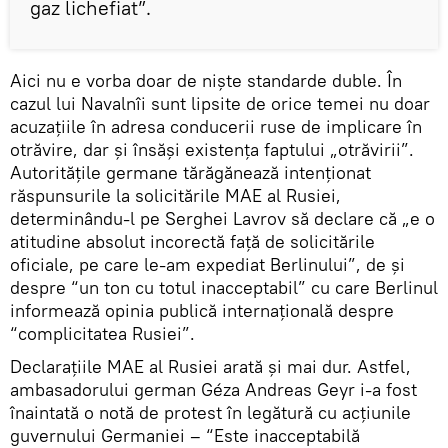
gaz lichefiat”.
Aici nu e vorba doar de niște standarde duble. În
cazul lui Navalnîi sunt lipsite de orice temei nu doar
acuzațiile în adresa conducerii ruse de implicare în
otrăvire, dar și însăși existența faptului „otrăvirii”.
Autoritățile germane tărăgănează intenționat
răspunsurile la solicitările MAE al Rusiei,
determinându-l pe Serghei Lavrov să declare că „e o
atitudine absolut incorectă față de solicitările
oficiale, pe care le-am expediat Berlinului”, de și
despre “un ton cu totul inacceptabil” cu care Berlinul
informează opinia publică internațională despre
“complicitatea Rusiei”.
Declarațiile MAE al Rusiei arată și mai dur. Astfel,
ambasadorului german Géza Andreas Geyr i-a fost
înaintată o notă de protest în legătură cu acțiunile
guvernului Germaniei – “Este inacceptabilă