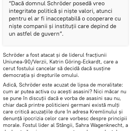
“Dacă domnul Schröder posedă vreo
integritate politică și niște valori, atunci
pentru el ar fi inacceptabilă o cooperare cu
niște companii și instituții care depind de
un astfel de guvern”.
Schröder a fost atacat și de liderul fracțiunii
Uniunea-90/Verzii, Katrin Göring-Eckardt, care a
cerut fostului cancelar să decidă dacă susține
democrația și drepturile omului.
Adică, Schröder este acuzat de lipsa de moralitate:
cum ar putea activa cu acești asasini? Nici măcar nu
se pune în discuții dacă e vorba de asasini sau nu,
chiar dacă printre politicieni germani există mulți
care critică acuzațiile dure în adresa Kremlinului și
denunță ipocrizia celor care vorbesc despre principii
morale. Fostul lider al Stângii, Sahra Wagenknecht, a