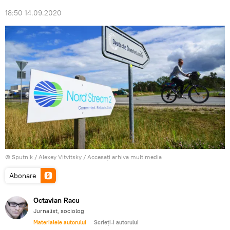
18:50 14.09.2020
© Sputnik / Alexey Vitvitsky
/
Accesați arhiva multimedia
Abonare
Octavian Racu
Jurnalist, sociolog
Materialele autorului
Scrieți-i autorului