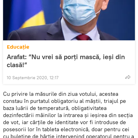
Educație
Arafat: ”Nu vrei să porți mască, ieși din
clasă!”
10 Septembrie 2020, 12:17
Cu privire la măsurile din ziua votului, acestea
constau în purtatul obligatoriu al măștii, triajul pe
baza luării de temperatură, obligativitatea
dezinfectării mâinilor la intrarea și ieșirea din secția
de vot, iar cărțile de identitate vor fi introduse de
posesorii lor în tableta electronică, doar pentru cei
cu buletine de hârtie intervenind operatorul pentru a