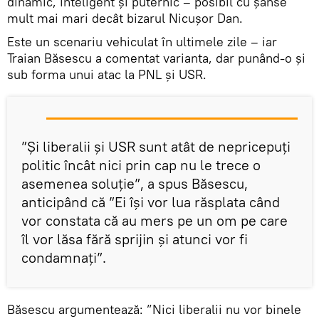
dinamic, inteligent și puternic – posibil cu șanse
mult mai mari decât bizarul Nicușor Dan.
Este un scenariu vehiculat în ultimele zile – iar
Traian Băsescu a comentat varianta, dar punând-o și
sub forma unui atac la PNL și USR.
”Şi liberalii şi USR sunt atât de nepricepuţi
politic încât nici prin cap nu le trece o
asemenea soluţie”, a spus Băsescu,
anticipând că ”Ei îşi vor lua răsplata când
vor constata că au mers pe un om pe care
îl vor lăsa fără sprijin şi atunci vor fi
condamnaţi”.
Băsescu argumentează: ”Nici liberalii nu vor binele