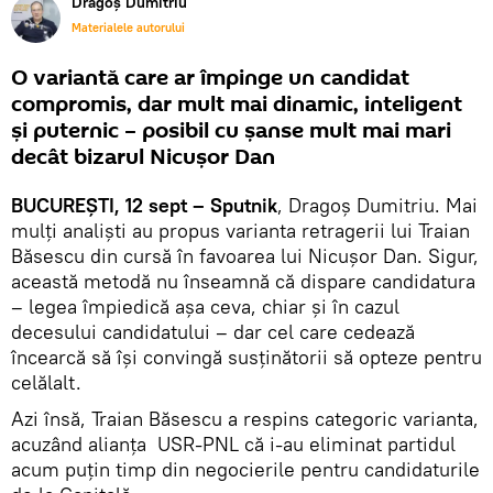
Dragoș Dumitriu
Materialele autorului
O variantă care ar împinge un candidat
compromis, dar mult mai dinamic, inteligent
și puternic – posibil cu șanse mult mai mari
decât bizarul Nicușor Dan
BUCUREȘTI, 12 sept – Sputnik
, Dragoș Dumitriu. Mai
mulți analiști au propus varianta retragerii lui Traian
Băsescu din cursă în favoarea lui Nicușor Dan. Sigur,
această metodă nu înseamnă că dispare candidatura
– legea împiedică așa ceva, chiar și în cazul
decesului candidatului – dar cel care cedează
încearcă să își convingă susținătorii să opteze pentru
celălalt.
Azi însă, Traian Băsescu a respins categoric varianta,
acuzând alianța USR-PNL că i-au eliminat partidul
acum puțin timp din negocierile pentru candidaturile