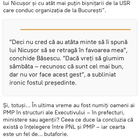
lui Nicuşor şi cu atât mai puţin bişniţarii de la USR
care conduc organizaţia de la Bucureşti”.
”Deci nu cred că au atâta minte să îi spună
lui Nicuşor să se retragă în favoarea mea”,
conchide Băsescu. ”Dacă vreţi să glumim
sâmbăta – recunosc că sunt cel mai bun,
dar nu vor face acest gest”, a subliniat
ironic fostul președinte.
Și, totuși… În ultima vreme au fost numiți oameni ai
PMP în structuri ale Executivului – în prefecturi,
ministere sau agenții? Ceea ce duce la concluzia că
există o înțelegere între PNL și PMP – iar cearta
este un fel de… butaforie.