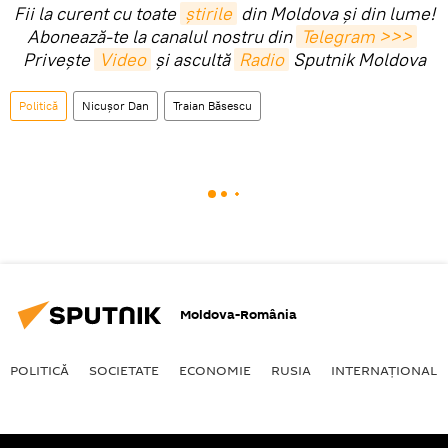
Fii la curent cu toate
știrile
din Moldova și din lume!
Abonează-te la canalul nostru din
Telegram >>>
Privește
Video
și ascultă
Radio
Sputnik Moldova
Politică
Nicuşor Dan
Traian Băsescu
Moldova-România
POLITICĂ
SOCIETATE
ECONOMIE
RUSIA
INTERNAŢIONAL