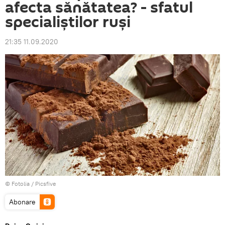
afecta sănătatea? - sfatul
specialiştilor ruşi
21:35 11.09.2020
©
Fotolia
/ Picsfive
Abonare