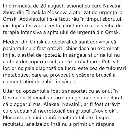
În dimineața de 20 august, avionul cu care Navalnîi
zbura din Tomsk la Moscova a aterizat de urgență la
Omsk. Activistului i s-a făcut rău în timpul zborului,
iar după aterizare acesta a fost internat la secția de
terapie intensivă a spitalului de urgență din Omsk.
Medicii din Omsk au declarat că sunt convinși că
pacientul nu a fost otrăvit, chiar dacă au examinat
inițial o astfel de ipoteză. În sângele și urina lui nu
au fost descoperite substanțe otrăvitoare. Potrivit
lor, principala diagnoză de lucru este cea de tulburări
metabolice, care au provocat o scădere bruscă a
concentrației de zahăr în sânge.
Ulterior, opozantul a fost transportat cu avionul în
Germania. Specialiștii armatei germane au declarat
că bloggerul rus, Aleksei Navalnîi, ar fi fost otrăvit
cu o substanță neurotoxică din grupul „Noviciok”.
Moscova a solicitat informații detaliate despre
rezultatul analizelor, însă nu a primit un răspuns.