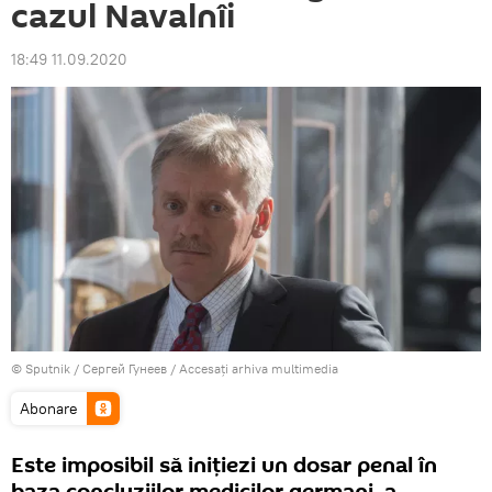
cazul Navalnîi
18:49 11.09.2020
© Sputnik / Сергей Гунеев
/
Accesați arhiva multimedia
Abonare
Este imposibil să inițiezi un dosar penal în