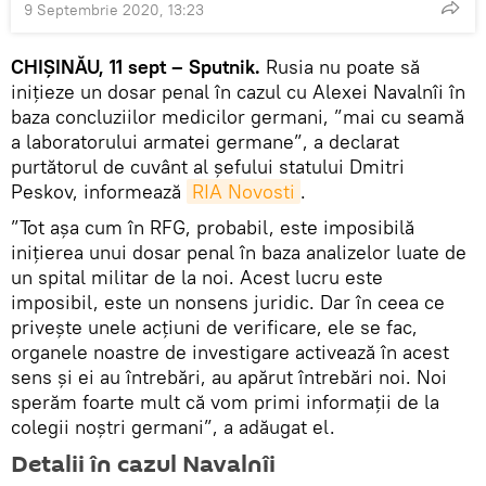
9 Septembrie 2020, 13:23
CHIȘINĂU, 11 sept – Sputnik.
Rusia nu poate să
inițieze un dosar penal în cazul cu Alexei Navalnîi în
baza concluziilor medicilor germani, ”mai cu seamă
a laboratorului armatei germane”, a declarat
purtătorul de cuvânt al șefului statului Dmitri
Peskov, informează
RIA Novosti
.
”Tot așa cum în RFG, probabil, este imposibilă
inițierea unui dosar penal în baza analizelor luate de
un spital militar de la noi. Acest lucru este
imposibil, este un nonsens juridic. Dar în ceea ce
privește unele acțiuni de verificare, ele se fac,
organele noastre de investigare activează în acest
sens și ei au întrebări, au apărut întrebări noi. Noi
sperăm foarte mult că vom primi informații de la
colegii noștri germani”, a adăugat el.
Detalii în cazul Navalnîi