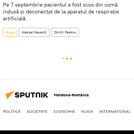
Pe 7 septembrie pacientul a fost scos din comă
indusă și deconectat de la aparatul de respirație
artificială.
Rusia
Aleksei Navalnîi
Dmitri Peskov
Moldova-România
POLITICĂ
SOCIETATE
ECONOMIE
RUSIA
INTERNAŢIONAL