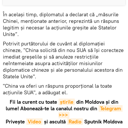
În același timp, diplomatul a declarat că „măsurile
Chinei, menționate anterior, reprezintă un răspuns
legitim și necesar la acțiunile greșite ale Statelor
Unite”.
Potrivit purtătorului de cuvânt al diplomației
chineze, "China solicită din nou SUA să își corecteze
imediat greșelile și să anuleze restricțiile
neîntemeiate asupra activităților misiunilor
diplomatice chineze și ale personalului acestora din
Statele Unite".
"China va oferi un răspuns proporțional la toate
acțiunile SUA", a adăugat el.
Fii la curent cu toate
știrile
din Moldova și din
lume! Abonează-te la canalul nostru din
Telegram 
>>>
Privește
Video
și ascultă
Radio
Sputnik Moldova