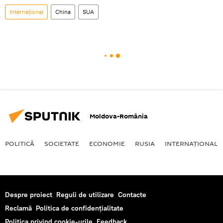
Internaţional
China
SUA
Moldova-România
POLITICĂ
SOCIETATE
ECONOMIE
RUSIA
INTERNAŢIONAL
Despre proiect
Reguli de utilizare
Contacte
Reclamă
Politica de confidențialitate
Politica privind cookie-urile
Feedback