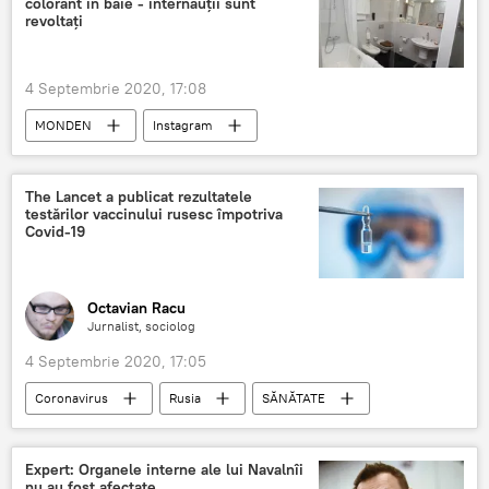
colorant în baie - internauții sunt
revoltați
4 Septembrie 2020, 17:08
MONDEN
Instagram
The Lancet a publicat rezultatele
testărilor vaccinului rusesc împotriva
Covid-19
Octavian Racu
Jurnalist, sociolog
4 Septembrie 2020, 17:05
Coronavirus
Rusia
SĂNĂTATE
Societate
COVID-19
Studii
Vaccinare
Expert: Organele interne ale lui Navalnîi
nu au fost afectate