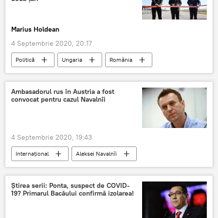
Marius Holdean
4 Septembrie 2020, 20:17
Politică
Ungaria
România
Ambasadorul rus în Austria a fost
convocat pentru cazul Navalnîi
4 Septembrie 2020, 19:43
Internaţional
Aleksei Navalnîi
Austria
Știrea serii: Ponta, suspect de COVID-
19? Primarul Bacăului confirmă izolarea!