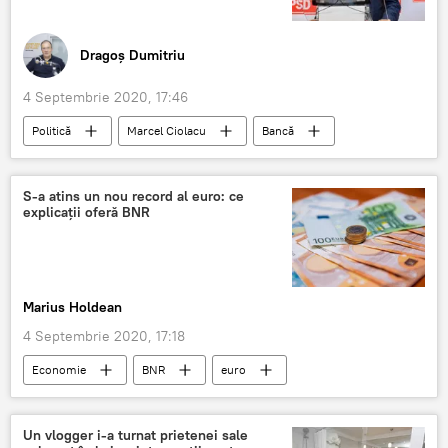
Dragoș Dumitriu
4 Septembrie 2020, 17:46
Politică
Marcel Ciolacu
Bancă
România
S-a atins un nou record al euro: ce
explicații oferă BNR
Marius Holdean
4 Septembrie 2020, 17:18
Economie
BNR
euro
Un vlogger i-a turnat prietenei sale