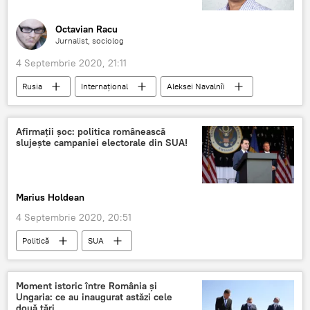
Octavian Racu
Jurnalist, sociolog
4 Septembrie 2020, 21:11
Rusia
Internaţional
Aleksei Navalnîi
Afirmații șoc: politica românească
slujește campaniei electorale din SUA!
Marius Holdean
4 Septembrie 2020, 20:51
Politică
SUA
Moment istoric între România și
Ungaria: ce au inaugurat astăzi cele
două țări