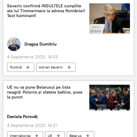
Severin confirmă INSULTELE cumplite
ale lui Timmermans la adresa României!
Text fulminant!
Dragoș Dumitriu
4 Septembrie 2020, 14:53
Politică
Adrian Severin
Frans Timmermans
UE nu va pune Belarusul pe lista
neagră: Polonia și statele baltice, puse
la punct
Daniela Porovăț
4 Septembrie 2020, 14:21
Internaţional
UE
Belarus