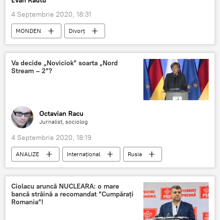
Evan Răutu
4 Septembrie 2020, 18:31
MONDEN
Divorț
Va decide „Noviciok” soarta „Nord
Stream – 2”?
Octavian Racu
Jurnalist, sociolog
4 Septembrie 2020, 18:19
ANALIZE
Internaţional
Rusia
Aleksei Navalnîi
Germania
noviciok
Angela Merkel
Bundeswehr
Ciolacu aruncă NUCLEARA: o mare
bancă străină a recomandat ”Cumpărați
Nord Stream 2
Romania”!