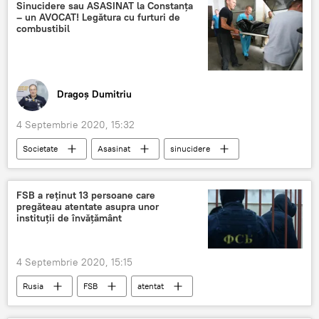
Sinucidere sau ASASINAT la Constanța
– un AVOCAT! Legătura cu furturi de
combustibil
Dragoș Dumitriu
4 Septembrie 2020, 15:32
Societate
Asasinat
sinucidere
Avocat
FSB a reținut 13 persoane care
pregăteau atentate asupra unor
instituții de învățământ
4 Septembrie 2020, 15:15
Rusia
FSB
atentat