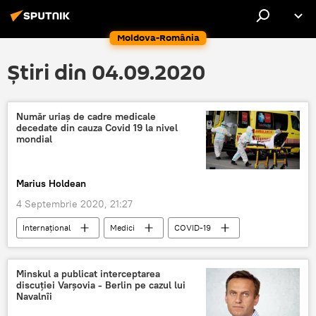
Moldova-România
Știri din 04.09.2020
Număr uriaș de cadre medicale
decedate din cauza Covid 19 la nivel
mondial
Marius Holdean
4 Septembrie 2020, 21:27
Internaţional
Medici
COVID-19
deces
Minskul a publicat interceptarea
discuției Varșovia - Berlin pe cazul lui
Navalnîi