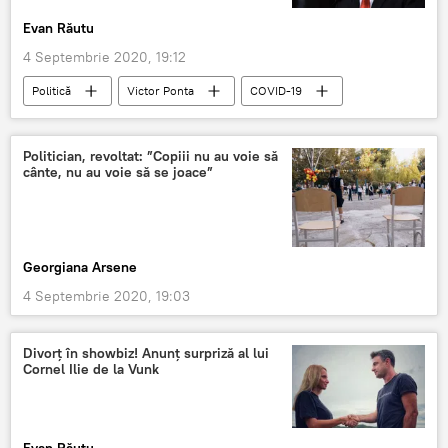
Evan Răutu
4 Septembrie 2020, 19:12
Politică
Victor Ponta
COVID-19
Politician, revoltat: ”Copiii nu au voie să
cânte, nu au voie să se joace”
Georgiana Arsene
4 Septembrie 2020, 19:03
Divorț în showbiz! Anunț surpriză al lui
Cornel Ilie de la Vunk