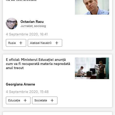
Octavian Racu
Jurnalist, sociolog
4 Septembrie 2020, 16:41
Rusia
Aleksei Navalnîi
E oficial: Ministerul Educației anunță
cum va fi recuperată materia nepredată
anul trecut
Georgiana Arsene
4 Septembrie 2020, 15:48
Educație
Societate
Ministerul Educației