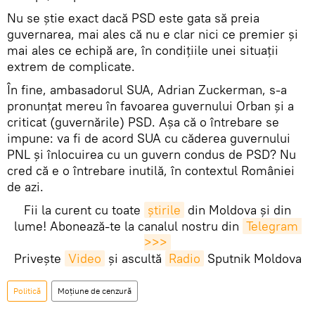
Nu se știe exact dacă PSD este gata să preia
guvernarea, mai ales că nu e clar nici ce premier și
mai ales ce echipă are, în condițiile unei situații
extrem de complicate.
În fine, ambasadorul SUA, Adrian Zuckerman, s-a
pronunțat mereu în favoarea guvernului Orban și a
criticat (guvernările) PSD. Așa că o întrebare se
impune: va fi de acord SUA cu căderea guvernului
PNL și înlocuirea cu un guvern condus de PSD? Nu
cred că e o întrebare inutilă, în contextul României
de azi.
Fii la curent cu toate
știrile
din Moldova și din
lume! Abonează-te la canalul nostru din
Telegram 
>>>
Privește
Video
și ascultă
Radio
Sputnik Moldova
Politică
Moțiune de cenzură