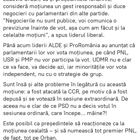
consideră moțiunea un gest iresponsabil și duce
negocieri cu parlamentari din alte partide.
”Negocierile nu sunt publice, voi comunica o
previziune înainte de vot, aşa cum am făcut şi la
celelalte moţiuni”, a spus liderul liberal.
Până acum liderii ALDE și ProRomânia au anunțat că
parlamentarii lor vor vota moțiunea, pe când PNL,
USR și PMP nu vor participa la vot. UDMR nu e clar
ce va face, va decide azi, iar minoritățile vor vota
independent, nu cu o strategie de grup.
Sunt însă și alte probleme în legătură cu această
moțiune: a fost atacată la CCR, pe motiv că a fost
depusă și se votează în sesiune extraordinară. De
aceea nu e clar de ce PSD nu a decis votul în
sesiunea ordinară, care începe… mâine?!
Este posibil ca președintele să reacționeze ca la
moțiunea cealaltă – și să numească tot premier PNL,
de fapt, tot pe Orban.