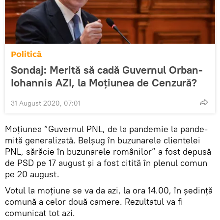
Politică
Sondaj: Merită să cadă Guvernul Orban-
Iohannis AZI, la Moțiunea de Cenzură?
31 August 2020, 07:01
Moțiunea ”Guvernul PNL, de la pandemie la pande-
mită generalizată. Belşug în buzunarele clientelei
PNL, sărăcie în buzunarele românilor” a fost depusă
de PSD pe 17 august şi a fost citită în plenul comun
pe 20 august.
Votul la moțiune se va da azi, la ora 14.00, în ședință
comună a celor două camere. Rezultatul va fi
comunicat tot azi.