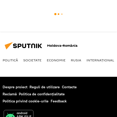
Moldova-România
POLITICĂ
SOCIETATE
ECONOMIE
RUSIA
INTERNAŢIONAL
Despre proiect
Reguli de utilizare
Contacte
Reclamă
Politica de confidențialitate
Politica privind cookie-urile
Feedback