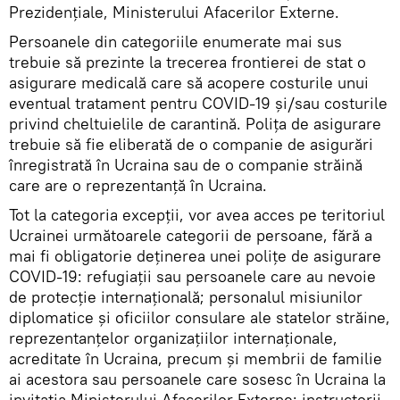
Prezidențiale, Ministerului Afacerilor Externe.
Persoanele din categoriile enumerate mai sus
trebuie să prezinte la trecerea frontierei de stat o
asigurare medicală care să acopere costurile unui
eventual tratament pentru COVID-19 și/sau costurile
privind cheltuielile de carantină. Polița de asigurare
trebuie să fie eliberată de o companie de asigurări
înregistrată în Ucraina sau de o companie străină
care are o reprezentanță în Ucraina.
Tot la categoria excepții, vor avea acces pe teritoriul
Ucrainei următoarele categorii de persoane, fără a
mai fi obligatorie deținerea unei polițe de asigurare
COVID-19: refugiații sau persoanele care au nevoie
de protecție internațională; personalul misiunilor
diplomatice și oficiilor consulare ale statelor străine,
reprezentanțelor organizațiilor internaționale,
acreditate în Ucraina, precum și membrii de familie
ai acestora sau persoanele care sosesc în Ucraina la
invitația Ministerului Afacerilor Externe; instructorii