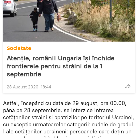
Societate
Atenție, români! Ungaria își închide
frontierele pentru străini de la 1
septembrie
28 August 2020, 18:44
Astfel, începând cu data de 29 august, ora 00.00,
până pe 28 septembrie, se interzice intrarea
cetățenilor străini și apatrizilor pe teritoriul Ucrainei,
cu excepția următoarelor categorii: rudele de gradul
I ale cetățenilor ucraineni; persoanele care dețin un