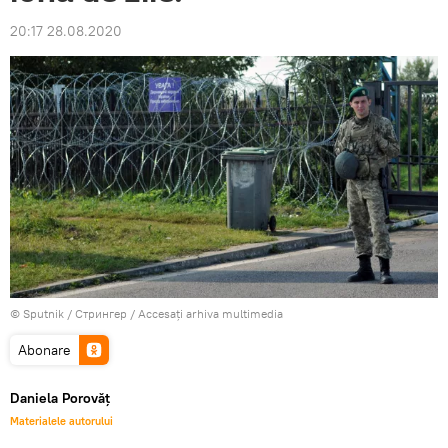
20:17 28.08.2020
© Sputnik / Стрингер
/
Accesați arhiva multimedia
Abonare
Daniela Porovăț
Materialele autorului