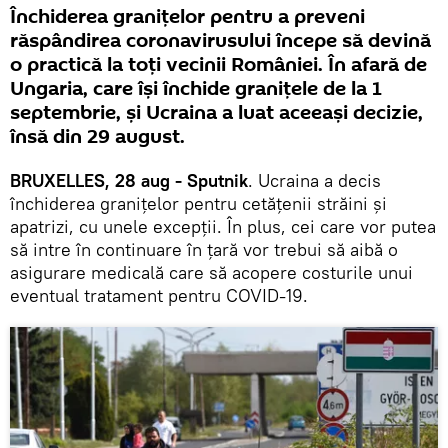
Închiderea granițelor pentru a preveni
răspândirea coronavirusului începe să devină
o practică la toți vecinii României. În afară de
Ungaria, care își închide granițele de la 1
septembrie, și Ucraina a luat aceeași decizie,
însă din 29 august.
BRUXELLES, 28 aug - Sputnik
. Ucraina a decis
închiderea granițelor pentru cetățenii străini și
apatrizi, cu unele excepții. În plus, cei care vor putea
să intre în continuare în țară vor trebui să aibă o
asigurare medicală care să acopere costurile unui
eventual tratament pentru COVID-19.