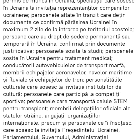
permis de muncă în Ucraina; specialiști care sosesc
în Ucraina la invitația reprezentanților companiilor
ucrainene; persoanele aflate în tranzit care dețin
documente ce confirmă părăsirea Ucrainei în
maximum 2 zile de la intrarea pe teritoriul acesteia;
persoane care au drept de ședere permanentă sau
temporară în Ucraina, confirmat prin documente
justificative; persoanele sosite la studii; persoanele
sosite în Ucraina pentru tratament medical;
conducătorii autovehiculelor de transport marfă,
membrii echipajelor aeronavelor, navelor maritime
și fluviale și echipajelor de tren; personalitățile
culturale care sosesc la invitația instituțiilor de
cultură; persoanele care participă la competiții
sportive; persoanele care transportă celule STEM
pentru transplant; membrii delegațiilor oficiale ale
statelor străine, angajații organizațiilor
internaționale, precum și persoanele ce îi însoțesc,
care sosesc la invitația Președintelui Ucrainei,
Parlamentului, Guvernului, Administrației