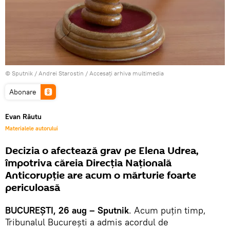
© Sputnik / Andrei Starostin
/
Accesați arhiva multimedia
Abonare
Evan Răutu
Materialele autorului
Decizia o afectează grav pe Elena Udrea,
împotriva căreia Direcția Națională
Anticorupție are acum o mărturie foarte
periculoasă
BUCUREȘTI, 26 aug – Sputnik
. Acum puțin timp,
Tribunalul București a admis acordul de