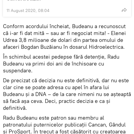
11 August 2020, 08:04
Conform acordului încheiat, Budeanu a recunoscut
că i-ar fi dat mită – sau ar fi negociat mita! - Elenei
Udrea 3,8 milioane de dolari din partea omului de
afaceri Bogdan Buzăianu în dosarul Hidroelectrica.
În schimbul acestei pedepse fără detenție, Radu
Budeanu va primi doi ani de închisoare cu
suspendare.
De precizat că decizia nu este definitivă, dar nu este
clar cine se poate adresa cu apel în afara lui
Budeanu și a DNA – de la care nimeni nu se așteaptă
să facă așa ceva. Deci, practic decizia e ca și
definitivă.
Radu Budeanu este patron sau membru al
patronatului puternicelor publicații Cancan, Gândul
și ProSport. În trecut a fost căsătorit cu creatoarea