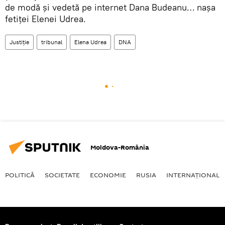
de modă și vedetă pe internet Dana Budeanu… nașa
fetiței Elenei Udrea.
Justiție
tribunal
Elena Udrea
DNA
Moldova-România
POLITICĂ
SOCIETATE
ECONOMIE
RUSIA
INTERNAŢIONAL