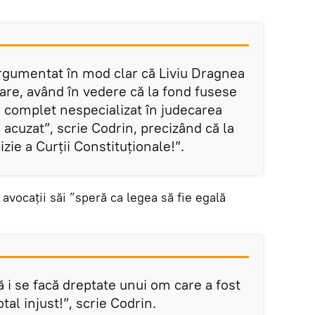
argumentat în mod clar că Liviu Dragnea
soare, având în vedere că la fond fusese
complet nespecializat în judecarea
 acuzat”, scrie Codrin, precizând că la
izie a Curții Constituționale!”.
 avocații săi ”speră ca legea să fie egală
ă i se facă dreptate unui om care a fost
tal injust!”, scrie Codrin.