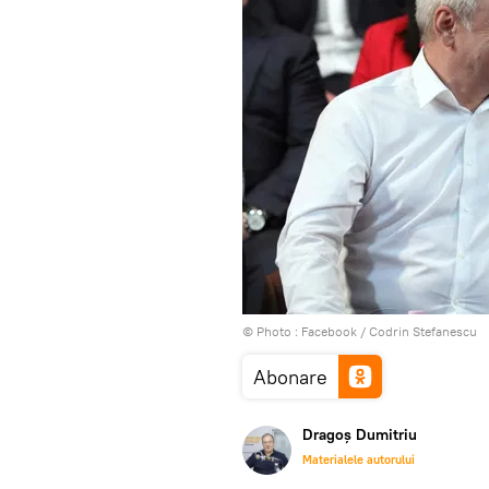
© Photo :
Facebook / Codrin Stefanescu
Abonare
Dragoș Dumitriu
Materialele autorului