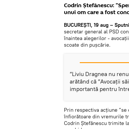
Codrin Ștefănescu: ”Sper 
unui om care a fost conda
BUCUREȘTI, 19 aug – Sputn
secretar general al PSD con
înaintea alegerilor - avocații
scoate din pușcărie.
”Liviu Dragnea nu renun
arătând că ”Avocații să
importantă pentru într
Prin respectiva acțiune ”se
înfiorătoare din vremurile t
Codrin Ștefănescu trimite l