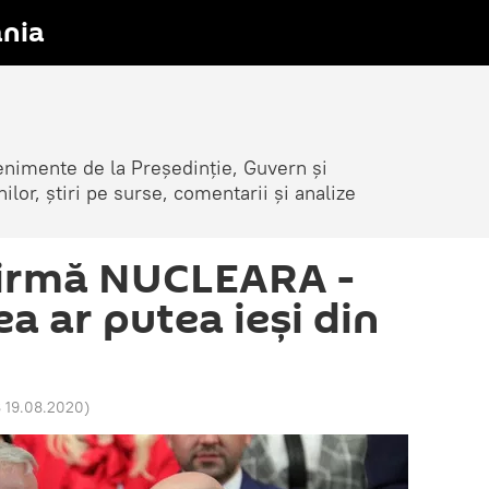
nia
venimente de la Președinție, Guvern și
nilor, știri pe surse, comentarii și analize
firmă NUCLEARA -
a ar putea ieși din
 19.08.2020
)