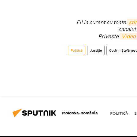
Fii la curent cu toate
știr
canalul
Privește
Video
Politică
Justiție
Codrin Ștefănes
Moldova-România
POLITICĂ
S