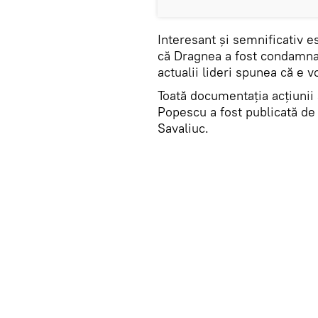
Interesant și semnificativ 
că Dragnea a fost condamnat
actualii lideri spunea că e v
Toată documentația acțiunii 
Popescu a fost publicată d
Savaliuc.