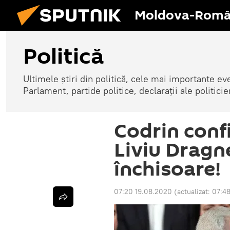
Moldova-Româ
Politică
Ultimele știri din politică, cele mai importante e
Parlament, partide politice, declarații ale politicie
Codrin con
Liviu Dragne
închisoare!
07:20 19.08.2020
(actualizat:
07:48