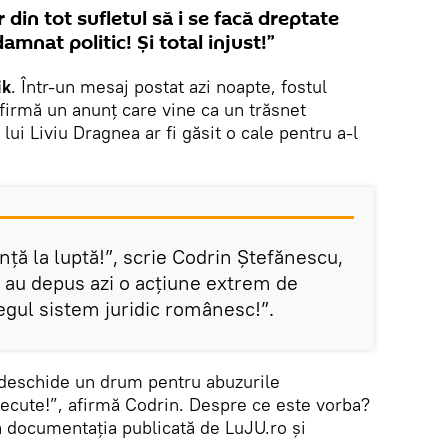
din tot sufletul să i se facă dreptate
mnat politic! Și total injust!”
ik
. Într-un mesaj postat azi noapte, fostul
firmă un anunț care vine ca un trăsnet
 lui Liviu Dragnea ar fi găsit o cale pentru a-l
ță la luptă!”, scrie Codrin Ștefănescu,
i au depus azi o acțiune extrem de
egul sistem juridic românesc!”.
 deschide un drum pentru abuzurile
recute!”, afirmă Codrin. Despre ce este vorba?
a documentația publicată de LuJU.ro și