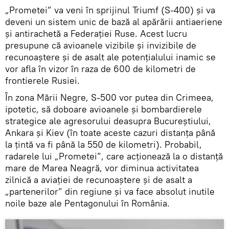
„Prometei” va veni în sprijinul Triumf (S-400) și va
deveni un sistem unic de bază al apărării antiaeriene
și antirachetă a Federației Ruse. Acest lucru
presupune că avioanele vizibile și invizibile de
recunoaștere și de asalt ale potențialului inamic se
vor afla în vizor în raza de 600 de kilometri de
frontierele Rusiei.
În zona Mării Negre, S-500 vor putea din Crimeea,
ipotetic, să doboare avioanele și bombardierele
strategice ale agresorului deasupra Bucureștiului,
Ankara și Kiev (în toate aceste cazuri distanța până
la țintă va fi până la 550 de kilometri). Probabil,
radarele lui „Prometei”, care acționează la o distanță
mare de Marea Neagră, vor diminua activitatea
zilnică a aviației de recunoaștere și de asalt a
„partenerilor” din regiune și va face absolut inutile
noile baze ale Pentagonului în România.