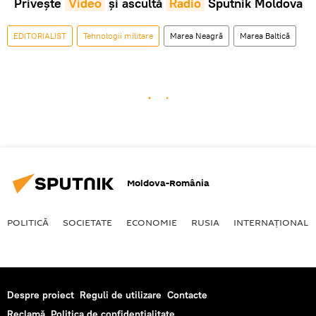
Privește
Video
și ascultă
Radio
Sputnik Moldova
EDITORIALIST
Tehnologii militare
Marea Neagră
Marea Baltică
Moldova-România
POLITICĂ
SOCIETATE
ECONOMIE
RUSIA
INTERNAŢIONAL
Despre proiect
Reguli de utilizare
Contacte
Reclamă
Politica de confidențialitate