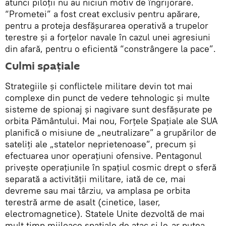
atunci piloții nu au niciun motiv de îngrijorare.
“Prometei” a fost creat exclusiv pentru apărare,
pentru a proteja desfășurarea operativă a trupelor
terestre și a forțelor navale în cazul unei agresiuni
din afară, pentru o eficientă “constrângere la pace”.
Culmi spațiale
Strategiile și conflictele militare devin tot mai
complexe din punct de vedere tehnologic și multe
sisteme de spionaj și nagivare sunt desfășurate pe
orbita Pământului. Mai nou, Forțele Spațiale ale SUA
planifică o misiune de „neutralizare” a grupărilor de
sateliți ale „statelor neprietenoase”, precum și
efectuarea unor operațiuni ofensive. Pentagonul
privește operațiunile în spațiul cosmic drept o sferă
separată a activității militare, iată de ce, mai
devreme sau mai târziu, va amplasa pe orbita
terestră arme de asalt (cinetice, laser,
electromagnetice). Statele Unite dezvoltă de mai
mult timp mijloace spațiale de atac și le-ar putea