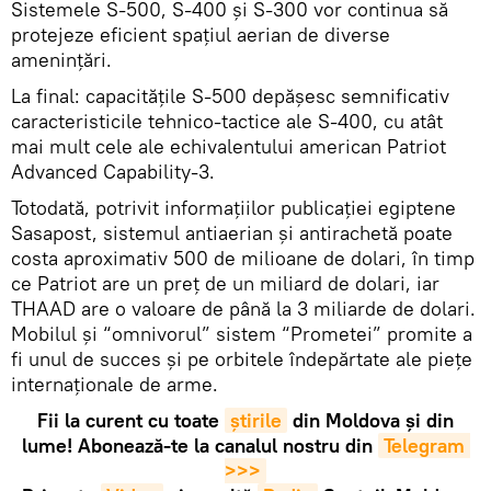
Sistemele S-500, S-400 și S-300 vor continua să
protejeze eficient spațiul aerian de diverse
amenințări.
La final: capacitățile S-500 depășesc semnificativ
caracteristicile tehnico-tactice ale S-400, cu atât
mai mult cele ale echivalentului american Patriot
Advanced Capability-3.
Totodată, potrivit informațiilor publicației egiptene
Sasapost, sistemul antiaerian și antirachetă poate
costa aproximativ 500 de milioane de dolari, în timp
ce Patriot are un preț de un miliard de dolari, iar
THAAD are o valoare de până la 3 miliarde de dolari.
Mobilul și “omnivorul” sistem “Prometei” promite a
fi unul de succes și pe orbitele îndepărtate ale piețe
internaționale de arme.
Fii la curent cu toate
știrile
din Moldova și din
lume! Abonează-te la canalul nostru din
Telegram 
>>>