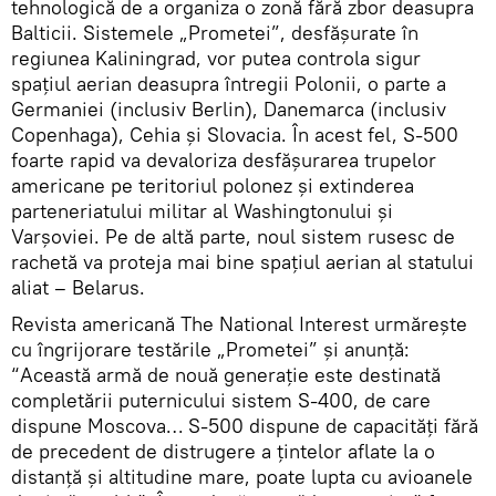
tehnologică de a organiza o zonă fără zbor deasupra
Balticii. Sistemele „Prometei”, desfășurate în
regiunea Kaliningrad, vor putea controla sigur
spațiul aerian deasupra întregii Polonii, o parte a
Germaniei (inclusiv Berlin), Danemarca (inclusiv
Copenhaga), Cehia și Slovacia. În acest fel, S-500
foarte rapid va devaloriza desfășurarea trupelor
americane pe teritoriul polonez și extinderea
parteneriatului militar al Washingtonului și
Varșoviei. Pe de altă parte, noul sistem rusesc de
rachetă va proteja mai bine spațiul aerian al statului
aliat – Belarus.
Revista americană The National Interest urmărește
cu îngrijorare testările „Prometei” și anunță:
“Această armă de nouă generație este destinată
completării puternicului sistem S-400, de care
dispune Moscova… S-500 dispune de capacități fără
de precedent de distrugere a țintelor aflate la o
distanță și altitudine mare, poate lupta cu avioanele