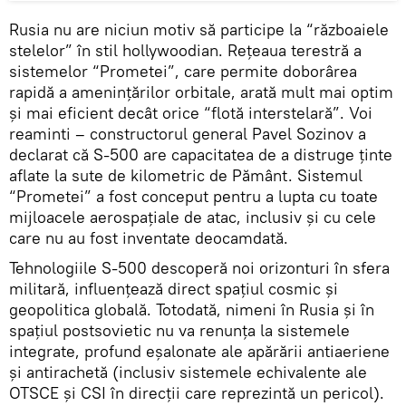
Rusia nu are niciun motiv să participe la “războaiele
stelelor” în stil hollywoodian. Rețeaua terestră a
sistemelor “Prometei”, care permite doborârea
rapidă a amenințărilor orbitale, arată mult mai optim
și mai eficient decât orice “flotă interstelară”. Voi
reaminti – constructorul general Pavel Sozinov a
declarat că S-500 are capacitatea de a distruge ținte
aflate la sute de kilometric de Pământ. Sistemul
“Prometei” a fost conceput pentru a lupta cu toate
mijloacele aerospațiale de atac, inclusiv și cu cele
care nu au fost inventate deocamdată.
Tehnologiile S-500 descoperă noi orizonturi în sfera
militară, influențează direct spațiul cosmic și
geopolitica globală. Totodată, nimeni în Rusia și în
spațiul postsovietic nu va renunța la sistemele
integrate, profund eșalonate ale apărării antiaeriene
și antirachetă (inclusiv sistemele echivalente ale
OTSCE și CSI în direcții care reprezintă un pericol).