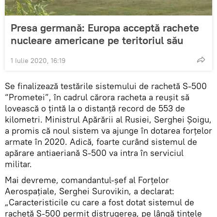
Presa germană: Europa acceptă rachete
nucleare americane pe teritoriul său
1 Iulie 2020, 16:19
Se finalizează testările sistemului de rachetă S-500
“Prometei”, în cadrul cărora racheta a reușit să
lovească o țintă la o distanță record de 553 de
kilometri. Ministrul Apărării al Rusiei, Serghei Șoigu,
a promis că noul sistem va ajunge în dotarea forțelor
armate în 2020. Adică, foarte curând sistemul de
apărare antiaeriană S-500 va intra în serviciul
militar.
Mai devreme, comandantul-șef al Forțelor
Aerospațiale, Serghei Surovikin, a declarat:
„Caracteristicile cu care a fost dotat sistemul de
rachetă S-500 permit distrugerea, pe lângă țintele