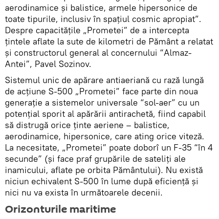
aerodinamice și balistice, armele hipersonice de
toate tipurile, inclusiv în spațiul cosmic apropiat”.
Despre capacitățile „Prometei” de a intercepta
țintele aflate la sute de kilometri de Pământ a relatat
și constructorul general al concernului “Almaz-
Antei”, Pavel Sozinov.
Sistemul unic de apărare antiaeriană cu rază lungă
de acțiune S-500 „Prometei” face parte din noua
generație a sistemelor universale “sol-aer” cu un
potențial sporit al apărării antirachetă, fiind capabil
să distrugă orice ținte aeriene – balistice,
aerodinamice, hipersonice, care ating orice viteză.
La necesitate, „Prometei” poate doborî un F-35 “în 4
secunde” (și face praf grupările de sateliți ale
inamicului, aflate pe orbita Pământului). Nu există
niciun echivalent S-500 în lume după eficiență și
nici nu va exista în următoarele decenii.
Orizonturile maritime