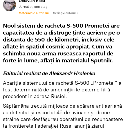
Octavian Racu
Jurnalist, sociolog
Materialele autorului
Scrieți-i autorului
Noul sistem de rachetă S-500 Prometei are
capacitatea de a distruge ținte aeriene pe o
distanță de 550 de kilometri, inclusiv cele
aflate în spațiul cosmic apropiat. Cum va
schimba noua armă rusească raportul de
forțe în lume, aflați în materialul Sputnik.
Editorial realizat de Aleksandr Hrolenko
Apariția sistemului de rachetă S-500 „Prometei” a
fost determinată de amenințările externe fără
precedent în adresa Rusiei.
Săptămâna trecută mijloace de apărare antiaeriană
au detectat și escortat 46 de avioane și drone
străine care desfășurau operațiuni de recunoaștere
la frontierele Federației Ruse, anunță ziarul