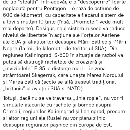
de tip “stealth”. Într-adevăr, e o “descoperire” foarte
neplăcută pentru Pentagon – o rază de acțiune de
600 de kilometri, cu capacitate a fiecărui sistem de
a lovi simultan 10 ținte (însă, „Prometei” vede mult
mai departe). Desigur, noul sistem rusesc va reduce
nivelul de libertate în acțiune ale Forțelor Aeriene
ale SUA și aliaților lor deasupra Mării Baltice și Mării
Negre (la mii de kilometri de teritoriul SUA). Din
regiunea Kaliningrad, S-500 în situație de război va
putea să distrugă rachetele de croazieră și
„invizibilele” F-35 la distanțe mari – în zona
strâmtoarei Skagerrak, care unește Marea Nordului
și Marea Baltică (acolo se află traseul tradițional
„britanic” al aviației SUA și NATO).
Totuși, dacă nu se va traversa „linia roșie”, nu vor fi
simulate atacurile cu rachete și bombe asupra
Crimeii, regiunilor Kaliningrad și Leningrad, precum
și altor regiuni ale Rusiei nu vor plana zilnic
deasupra regiunilor pașnice din Europa de Est,