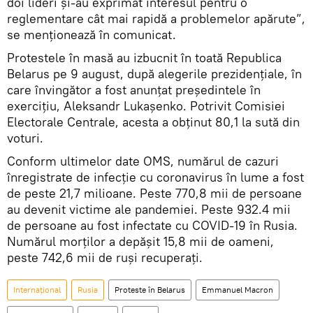
doi lideri și-au exprimat interesul pentru o
reglementare cât mai rapidă a problemelor apărute”,
se menționează în comunicat.
Protestele în masă au izbucnit în toată Republica
Belarus pe 9 august, după alegerile prezidențiale, în
care învingător a fost anunțat președintele în
exercițiu, Aleksandr Lukașenko. Potrivit Comisiei
Electorale Centrale, acesta a obținut 80,1 la sută din
voturi.
Conform ultimelor date OMS, numărul de cazuri
înregistrate de infecție cu coronavirus în lume a fost
de peste 21,7 milioane. Peste 770,8 mii de persoane
au devenit victime ale pandemiei. Peste 932.4 mii
de persoane au fost infectate cu COVID-19 în Rusia.
Numărul morților a depășit 15,8 mii de oameni,
peste 742,6 mii de ruși recuperați.
Internaţional
Rusia
Proteste în Belarus
Emmanuel Macron