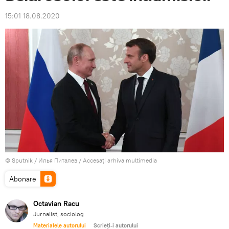
15:01 18.08.2020
© Sputnik / Илья Питалев
/
Accesați arhiva multimedia
Abonare
Octavian Racu
Jurnalist, sociolog
Materialele autorului
Scrieți-i autorului