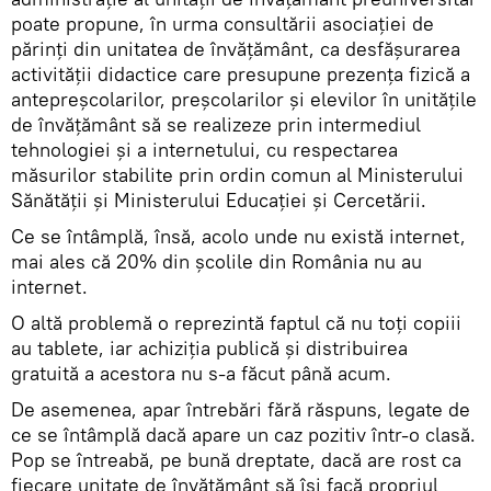
poate propune, în urma consultării asociației de
părinți din unitatea de învățământ, ca desfășurarea
activității didactice care presupune prezența fizică a
antepreșcolarilor, preşcolarilor și elevilor în unităţile
de învăţământ să se realizeze prin intermediul
tehnologiei și a internetului, cu respectarea
măsurilor stabilite prin ordin comun al Ministerului
Sănătății și Ministerului Educației și Cercetării.
Ce se întâmplă, însă, acolo unde nu există internet,
mai ales că 20% din școlile din România nu au
internet.
O altă problemă o reprezintă faptul că nu toți copiii
au tablete, iar achiziția publică și distribuirea
gratuită a acestora nu s-a făcut până acum.
De asemenea, apar întrebări fără răspuns, legate de
ce se întâmplă dacă apare un caz pozitiv într-o clasă.
Pop se întreabă, pe bună dreptate, dacă are rost ca
fiecare unitate de învățământ să își facă propriul