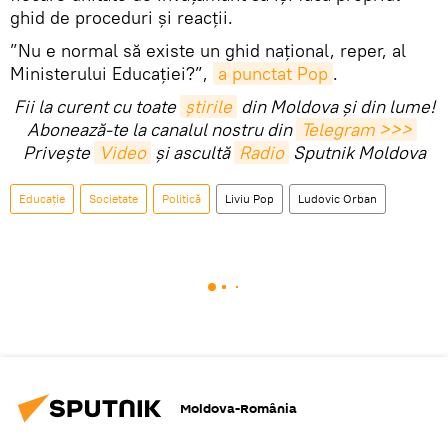
ghid de proceduri și reacții.
”Nu e normal să existe un ghid național, reper, al
Ministerului Educației?”,
a punctat Pop
.
Fii la curent cu toate
știrile
din Moldova și din lume!
Abonează-te la canalul nostru din
Telegram >>>
Privește
Video
și ascultă
Radio
Sputnik Moldova
Educație
Societate
Politică
Liviu Pop
Ludovic Orban
Moldova-România