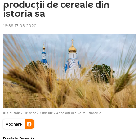
producții de cereale din
istoria sa
16:39 17.08.2020
© Sputnik / Николай Хижняк
/
Accesați arhiva multimedia
Abonare