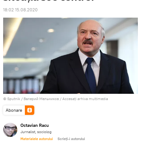
18:02 15.08.2020
© Sputnik / Валерий Мельников
/
Accesați arhiva multimedia
Abonare
Octavian Racu
Jurnalist, sociolog
Materialele autorului
Scrieți-i autorului