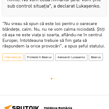
sub control situația”, a declarat Lukașenko.
“Nu vreau să spun că este loc pentru o oarecare
blândețe, calm. Nu, nu ne vom calma niciodată. Știți
că așa ne este viața și soarta, aflându-ne în centrul
Europei, întotdeauna trebuie să fim gata să
răspundem la orice provocări”, a spus șeful statului.
Internaţional
Proteste în Belarus
Aleksandr Lukașenko
Belarus
Moldova-România