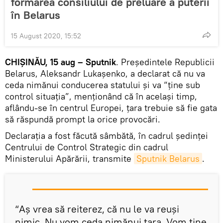
formarea consiliului de preluare a puterii
în Belarus
15 August 2020, 15:52
CHIȘINĂU, 15 aug – Sputnik
. Președintele Republicii
Belarus, Aleksandr Lukașenko, a declarat că nu va
ceda nimănui conducerea statului și va “ține sub
control situația”, menționând că în același timp,
aflându-se în centrul Europei, țara trebuie să fie gata
să răspundă prompt la orice provocări.
Declarația a fost făcută sâmbătă, în cadrul ședinței
Centrului de Control Strategic din cadrul
Ministerului Apărării, transmite
Sputnik Belarus
.
“Aș vrea să reiterez, că nu le va reuși
nimic. Nu vom ceda nimănui țara. Vom ține