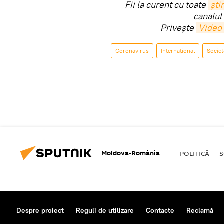
Fii la curent cu toate
știr
canalul
Privește
Video
Coronavirus
Internaţional
Societ
Moldova-România
POLITICĂ
S
Despre proiect
Reguli de utilizare
Contacte
Reclamă