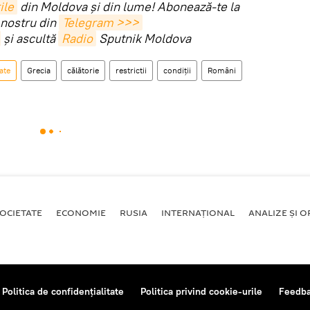
ile
din Moldova și din lume! Abonează-te la
 nostru din
Telegram >>>
și ascultă
Radio
Sputnik Moldova
ate
Grecia
călătorie
restrictii
condiții
Români
OCIETATE
ECONOMIE
RUSIA
INTERNAŢIONAL
ANALIZE ȘI OP
Politica de confidențialitate
Politica privind cookie-urile
Feedb