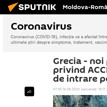
Moldova-Româ
Coronavirus
Coronavirus (COVID-19), infecție ce a afectat înt
ultimele știri despre simptome, tratament, vaccin
Grecia - noi 
privind ACC
de intrare 
07:35 14.08.2020
(actualizat:
16:17