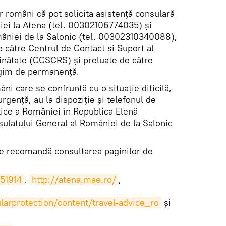
 români că pot solicita asistență consulară
ei la Atena (tel. 00302106774035) și
âniei de la Salonic (tel. 00302310340088),
te către Centrul de Contact și Suport al
inătate (CCSCRS) şi preluate de către
regim de permanență.
i care se confruntă cu o situație dificilă,
rgență, au la dispoziție şi telefonul de
tice a României în Republica Elenă
latului General al României de la Salonic
ne recomandă consultarea paginilor de
51914
,
http://atena.mae.ro/
,
larprotection/content/travel-advice_ro
și