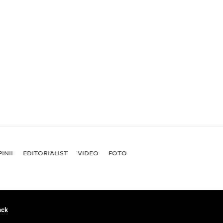
INII
EDITORIALIST
VIDEO
FOTO
ack