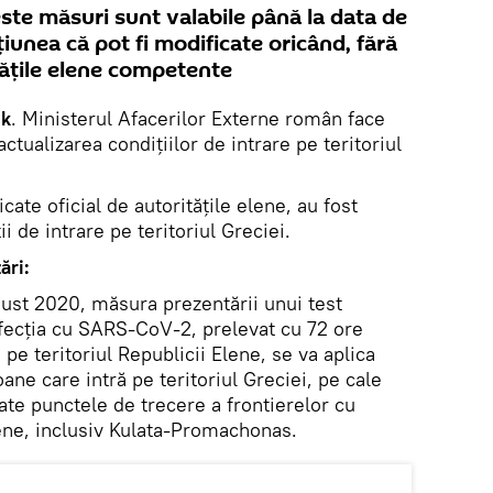
este măsuri sunt valabile până la data de
unea că pot fi modificate oricând, fără
tățile elene competente
ik
. Ministerul Afacerilor Externe român face
ctualizarea condițiilor de intrare pe teritoriul
cate oficial de autoritățile elene, au fost
ii de intrare pe teritoriul Greciei.
ări:
gust 2020, măsura prezentării unui test
fecția cu SARS-CoV-2, prelevat cu 72 ore
pe teritoriul Republicii Elene, se va aplica
ane care intră pe teritoriul Greciei, pe cale
oate punctele de trecere a frontierelor cu
lene, inclusiv Kulata-Promachonas.