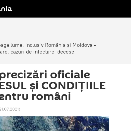
nia
reaga lume, inclusiv România și Moldova -
are, cazuri de infectare, decese
precizări oficiale
ESUL și CONDIȚIILE
pentru români
 21.07.2021
)