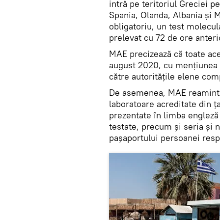
intră pe teritoriul Greciei p
Spania, Olanda, Albania și 
obligatoriu, un test molecu
prelevat cu 72 de ore anterior
MAE precizează că toate ace
august 2020, cu mențiunea că
către autoritățile elene co
De asemenea, MAE reaminteș
laboratoare acreditate din ța
prezentate în limba engleză
testate, precum și seria și n
pașaportului persoanei resp