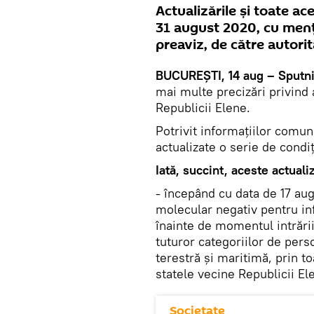
Actualizările și toate ac
31 august 2020, cu menți
preaviz, de către autori
BUCUREȘTI, 14 aug – Sputn
mai multe precizări privind a
Republicii Elene.
Potrivit informațiilor comuni
actualizate o serie de condiț
Iată, succint, aceste actualiz
- începând cu data de 17 au
molecular negativ pentru in
înainte de momentul intrării 
tuturor categoriilor de perso
terestră și maritimă, prin t
statele vecine Republicii E
Societate