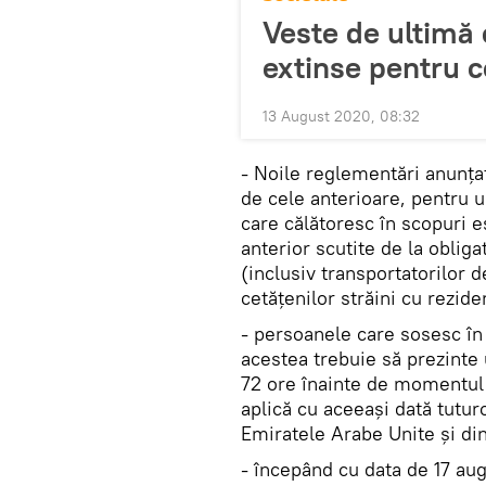
Veste de ultimă 
extinse pentru c
13 August 2020, 08:32
- Noile reglementări anunțate
de cele anterioare, pentru 
care călătoresc în scopuri e
anterior scutite de la oblig
(inclusiv transportatorilor d
cetățenilor străini cu rezide
- persoanele care sosesc în
acestea trebuie să prezinte
72 ore înainte de momentul 
aplică cu aceeași dată tutur
Emiratele Arabe Unite și din
- începând cu data de 17 au