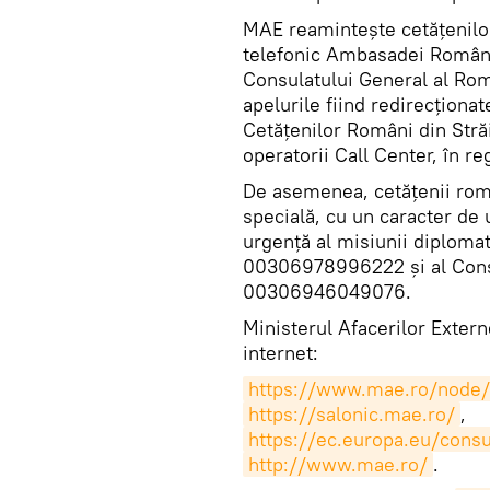
MAE reamintește cetățenilor
telefonic Ambasadei Români
Consulatului General al Rom
apelurile fiind redirecționa
Cetățenilor Români din Stră
operatorii Call Center, în 
De asemenea, cetățenii român
specială, cu un caracter de u
urgență al misiunii diploma
00306978996222 și al Consu
00306946049076.
Ministerul Afacerilor Exter
internet:
https://www.mae.ro/node/
https://salonic.mae.ro/
,
https://ec.europa.eu/consu
http://www.mae.ro/
.