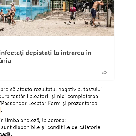
infectați depistați la intrarea în
ânia
are să ateste rezultatul negativ al testului
ra testării aleatorii și nici completarea
F/Passenger Locator Form și prezentarea
.
în limba engleză, la adresa:
 sunt disponibile și condițiile de călătorie
oadă.