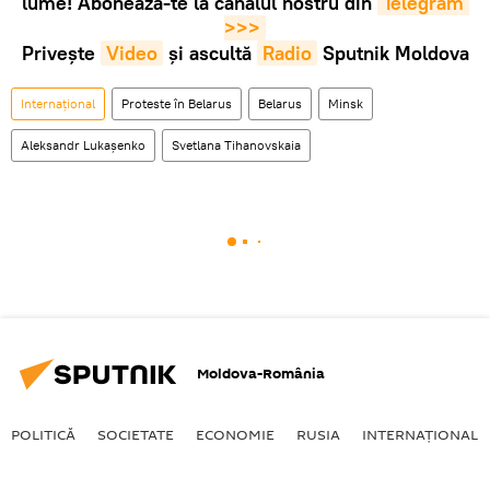
lume! Abonează-te la canalul nostru din
Telegram 
>>>
Privește
Video
și ascultă
Radio
Sputnik Moldova
Internaţional
Proteste în Belarus
Belarus
Minsk
Aleksandr Lukașenko
Svetlana Tihanovskaia
Moldova-România
POLITICĂ
SOCIETATE
ECONOMIE
RUSIA
INTERNAŢIONAL