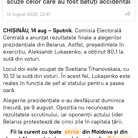
scuze celor care au fost bătuți accidental
13 August 2020, 22:47
CHIȘINĂU, 14 aug – Sputnik
. Comisia Electorală
Centrală a anunțat rezultatele finale a alegerilor
prezidențiale din Belarus. Astfel, președintele în
exercițiu, Aleksandr Lukașenko, a obținut 80,1 la
sută din voturi.
Locul doi este ocupat de Svetlana Tihanovskaia, cu
10,12 la sută din voturi. În acest fel, Lukașenko este
reales în funcția de șef al statului pentru a șasea
oară.
Alegerile prezidențiale s-au desfășurat duminica
trecută, pe 9 august. Opoziția nu recunoaște
rezultatele scrutinului, iar oponenții actului lider
Belarus protestează de cinci zile în capitala țării.
Fii la curent cu toate
știrile
din Moldova și din