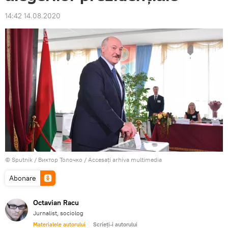
14:42 14.08.2020
© Sputnik / Виктор Толочко
/
Accesați arhiva multimedia
Abonare
Octavian Racu
Jurnalist, sociolog
Materialele autorului
Scrieți-i autorului