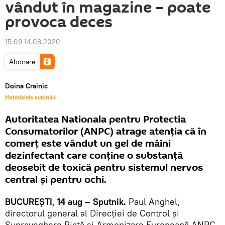
vândut în magazine – poate
provoca deces
15:09 14.08.2020
Abonare
Doina Crainic
Materialele autorului
Autoritatea Nationala pentru Protectia
Consumatorilor (ANPC) atrage atenţia că în
comerţ este vândut un gel de mâini
dezinfectant care conţine o substanţă
deosebit de toxică pentru sistemul nervos
central şi pentru ochi.
BUCUREŞTI, 14 aug – Sputnik.
Paul Anghel,
directorul general al Direcţiei de Control şi
Supraveghere Piaţă şi Armonizare Europeană ANPC,