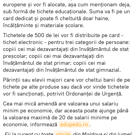
europene și vor fi alocate, așa cum menționam deja,
sub formă de tichete educaționale. Suma va fi pe un
card dedicat și poate fi cheltuită doar haine,
încălțăminte și materiale școlare.
Tichetele de 500 de lei vor fi distribuite pe card -
tichet electronic - pentru trei categorii de persoane:
copiii cei mai dezavantajați din învățământul de stat
preșcolar; copiii cei mai dezavantajați din
învățământul de stat primar; copiii cei mai
dezavantajați din învățământul de stat gimnazial.
Părinții sau elevii majori care vor cheltui banii de pe
tichete pe alte produse sau dacă vor vinde tichetele
vor fi sancționați, potrivit Ordonanței de Urgență.
Cea mai mică amendă are valoarea unui salariu
minim pe economie, dar aceasta poate ajunge până
la valoarea maximă de 20 de salarii minime pe
economie, informează
edupedu.ro
.
Fii la curent cu toate
știrile
din Moldova și din lume!