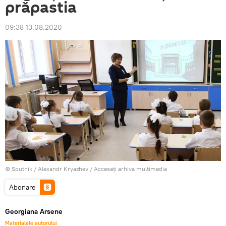
prăpastia
09:38 13.08.2020
© Sputnik / Alexandr Kryazhev
/
Accesați arhiva multimedia
Abonare
Georgiana Arsene
Materialele autorului