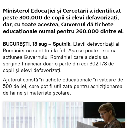
Ministerul Educației și Cercetării a identificat
peste 300.000 de copii și elevi defavorizați,
dar, cu toate acestea, Guvernul dă tichete
educaționale numai pentru 260.000 dintre ei.
BUCUREȘTI, 13 aug – Sputnik.
Elevii defavorizați ai
României nu sunt toți la fel. Așa se poate rezuma
acțiunea Guvernului României care a decis să
sprijine financiar doar o parte din cei 302.173 de
copii și elevi defavorizați.
Ajutorul constă în tichete educaționale în valoare de
500 de lei, care pot fi utilizate pentru achiziționarea
de haine și materiale școlare.