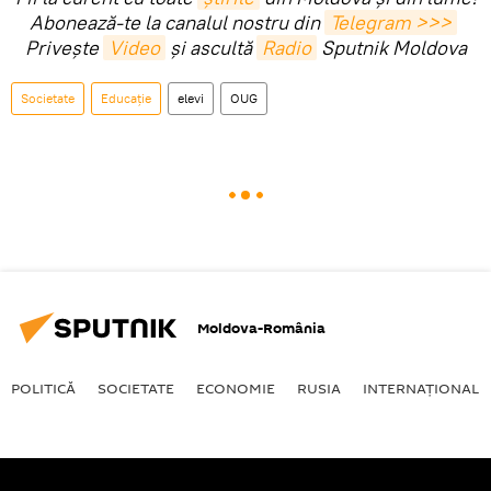
Abonează-te la canalul nostru din
Telegram >>>
Privește
Video
și ascultă
Radio
Sputnik Moldova
Societate
Educație
elevi
OUG
Moldova-România
POLITICĂ
SOCIETATE
ECONOMIE
RUSIA
INTERNAŢIONAL