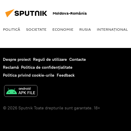
Moldova-România
POLITICĂ
SOCIETATE
ECONOMIE
RUSIA
INTERNAŢIONAL
Despre proiect
Reguli de utilizare
Contacte
Reclamă
Politica de confidențialitate
Politica privind cookie-urile
Feedback
© 2026 Sputnik Toate drepturile sunt garantate. 18+