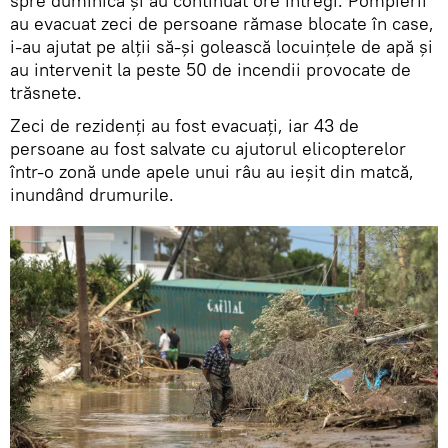
spre duminică și au continuat ore întregi. Pompierii
au evacuat zeci de persoane rămase blocate în case,
i-au ajutat pe alții să-și golească locuințele de apă și
au intervenit la peste 50 de incendii provocate de
trăsnete.
Zeci de rezidenţi au fost evacuaţi, iar 43 de
persoane au fost salvate cu ajutorul elicopterelor
într-o zonă unde apele unui râu au ieşit din matcă,
inundând drumurile.