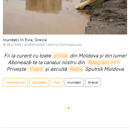
Inundații în Evia, Grecia
©
REUTERS
/ EUROKINISSI / Sotiris Dimitropoulos
Fii la curent cu toate
știrile
din Moldova și din lume!
Abonează-te la canalul nostru din
Telegram >>>
Privește
Video
și ascultă
Radio
Sputnik Moldova
Internaţional
Societate
Foto
Inundații
Grecia