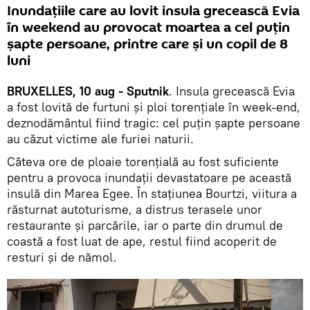
Inundaţiile care au lovit insula grecească Evia
în weekend au provocat moartea a cel puțin
șapte persoane, printre care și un copil de 8
luni
BRUXELLES, 10 aug - Sputnik
. Insula grecească Evia
a fost lovită de furtuni și ploi torențiale în week-end,
deznodământul fiind tragic: cel puțin șapte persoane
au căzut victime ale furiei naturii.
Câteva ore de ploaie torențială au fost suficiente
pentru a provoca inundații devastatoare pe această
insulă din Marea Egee. În stațiunea Bourtzi, viitura a
răsturnat autoturisme, a distrus terasele unor
restaurante și parcările, iar o parte din drumul de
coastă a fost luat de ape, restul fiind acoperit de
resturi și de nămol.