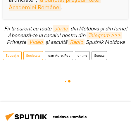
Academiei Române
.
Fii la curent cu toate
știrile
din Moldova și din lume!
Abonează-te la canalul nostru din
Telegram >>>
Privește
Video
și ascultă
Radio
Sputnik Moldova
Educație
Societate
Ioan Aurel Pop
online
Școala
Moldova-România