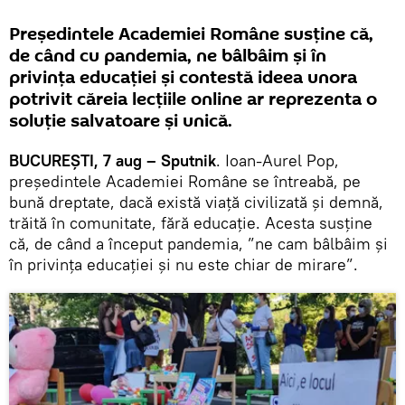
Președintele Academiei Române susține că,
de când cu pandemia, ne bâlbâim și în
privința educației și contestă ideea unora
potrivit căreia lecțiile online ar reprezenta o
soluție salvatoare și unică.
BUCUREȘTI, 7 aug – Sputnik
. Ioan-Aurel Pop,
președintele Academiei Române se întreabă, pe
bună dreptate, dacă există viață civilizată și demnă,
trăită în comunitate, fără educație. Acesta susține
că, de când a început pandemia, ”ne cam bâlbâim și
în privința educației și nu este chiar de mirare”.