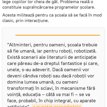
lege copiilor lor cheia de gât. Problema reală o
constituie supraîncărcarea programelor școlare.
Acesta militează pentru ca școala să se facă în mod
clasic, prin interacțiune.
”Altminteri, pentru oameni, școala trebuie
să fie umană, iar pentru roboți, robotizată.
Există scenarii ale literaturii de anticipație
care păreau de-a dreptul fantastice și care,
unele, s-au adeverit. Dacă oamenii vor
deveni cândva roboți sau dacă roboții vor
domina lumea umană, cu oameni
transformați în sclavi, în mecanisme fără
voință, educația – câtă va mai fi – se va
face, probabil, în chip integral, cu aparate
artificiale”,
a punctat președintele 