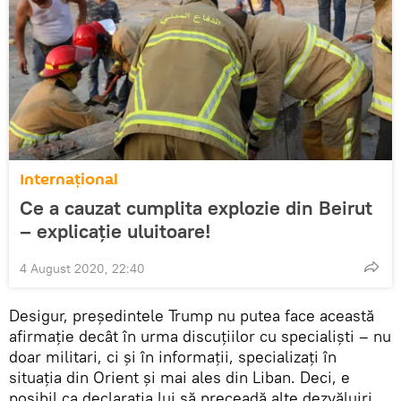
Internaţional
Ce a cauzat cumplita explozie din Beirut
– explicație uluitoare!
4 August 2020, 22:40
Desigur, președintele Trump nu putea face această
afirmație decât în urma discuțiilor cu specialiști – nu
doar militari, ci și în informații, specializați în
situația din Orient și mai ales din Liban. Deci, e
posibil ca declarația lui să preceadă alte dezvăluiri,