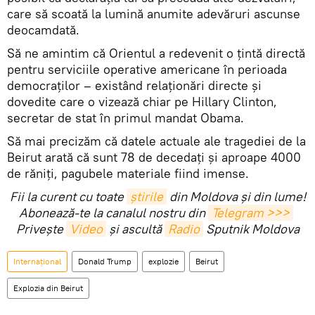
care să scoată la lumină anumite adevăruri ascunse
deocamdată.
Să ne amintim că Orientul a redevenit o țintă directă
pentru serviciile operative americane în perioada
democraților – existând relaționări directe și
dovedite care o vizează chiar pe Hillary Clinton,
secretar de stat în primul mandat Obama.
Să mai precizăm că datele actuale ale tragediei de la
Beirut arată că sunt 78 de decedați și aproape 4000
de răniți, pagubele materiale fiind imense.
Fii la curent cu toate
știrile
din Moldova și din lume!
Abonează-te la canalul nostru din
Telegram >>>
Privește
Video
și ascultă
Radio
Sputnik Moldova
Internaţional
Donald Trump
explozie
Beirut
Explozia din Beirut