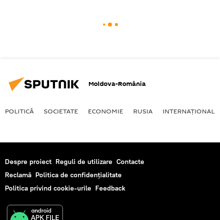
Moldova-România
POLITICĂ
SOCIETATE
ECONOMIE
RUSIA
INTERNAŢIONAL
Despre proiect
Reguli de utilizare
Contacte
Reclamă
Politica de confidențialitate
Politica privind cookie-urile
Feedback