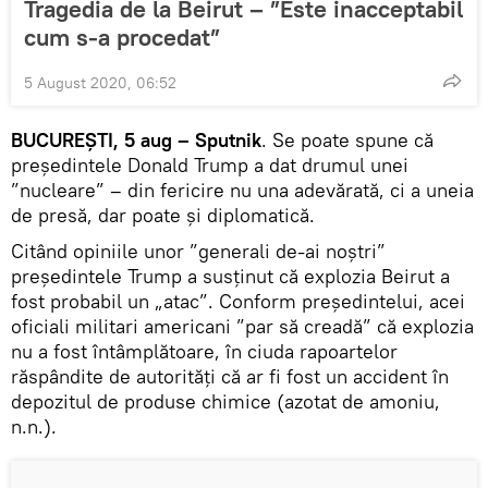
Tragedia de la Beirut – ”Este inacceptabil
cum s-a procedat”
5 August 2020, 06:52
BUCUREȘTI, 5 aug – Sputnik
. Se poate spune că
președintele Donald Trump a dat drumul unei
”nucleare” – din fericire nu una adevărată, ci a uneia
de presă, dar poate și diplomatică.
Citând opiniile unor ”generali de-ai noștri”
președintele Trump a susținut că explozia Beirut a
fost probabil un „atac”. Conform președintelui, acei
oficiali militari americani ”par să creadă” că explozia
nu a fost întâmplătoare, în ciuda rapoartelor
răspândite de autorități că ar fi fost un accident în
depozitul de produse chimice (azotat de amoniu,
n.n.).