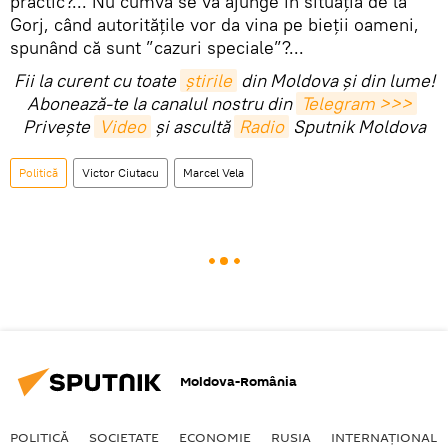
practic?... Nu cumva se va ajunge în situația de la
Gorj, când autoritățile vor da vina pe bieții oameni,
spunând că sunt ”cazuri speciale”?...
Fii la curent cu toate
știrile
din Moldova și din lume!
Abonează-te la canalul nostru din
Telegram >>>
Privește
Video
și ascultă
Radio
Sputnik Moldova
Politică
Victor Ciutacu
Marcel Vela
Moldova-România
POLITICĂ
SOCIETATE
ECONOMIE
RUSIA
INTERNAŢIONAL