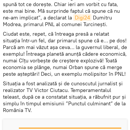
spună tot ce dorește. Chiar ieri am vorbit cu fata,
este mai bine. Mă surprinde faptul că spune că nu
ne-am implicat”, a declarat la
Digi24
Dumitru
Modrea, primarul PNL al comunei Turcinești.
Ciudat este, repet, că întreaga presă a relatat
situația într-un fel, dar primarul spune că e… pe dos!
Parcă am mai văzut așa ceva… la guvernul liberal, de
exemplu! Întreaga planetă anunță cădere economică,
numai Cîțu vorbește de creștere explozivă! Toată
economia se plânge, numai Orban spune că merge
peste așteptări! Deci, un exemplu molipsitor în PNL!
Situația a fost analizată și de cunoscutul jurnalist și
realizator TV Victor Ciutacu. Temperamentalul
teleast, după ce a constatat situația, a răbufnit pur și
simplu în timpul emisiunii ”Punctul culminant” de la
România TV.