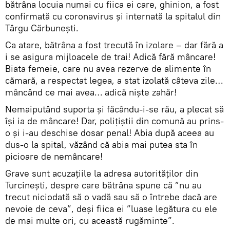
bătrâna locuia numai cu fiica ei care, ghinion, a fost
confirmată cu coronavirus și internată la spitalul din
Târgu Cărbunești.
Ca atare, bătrâna a fost trecută în izolare – dar fără a
i se asigura mijloacele de trai! Adică fără mâncare!
Biata femeie, care nu avea rezerve de alimente în
cămară, a respectat legea, a stat izolată câteva zile…
mâncând ce mai avea… adică niște zahăr!
Nemaiputând suporta și făcându-i-se rău, a plecat să
își ia de mâncare! Dar, polițiștii din comună au prins-
o și i-au deschise dosar penal! Abia după aceea au
dus-o la spital, văzând că abia mai putea sta în
picioare de nemâncare!
Grave sunt acuzațiile la adresa autorităților din
Turcinești, despre care bătrâna spune că ”nu au
trecut niciodată să o vadă sau să o întrebe dacă are
nevoie de ceva”, deși fiica ei ”luase legătura cu ele
de mai multe ori, cu această rugăminte”.