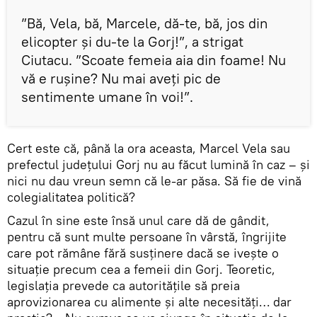
”Bă, Vela, bă, Marcele, dă-te, bă, jos din
elicopter şi du-te la Gorj!”, a strigat
Ciutacu. ”Scoate femeia aia din foame! Nu
vă e ruşine? Nu mai aveţi pic de
sentimente umane în voi!”.
Cert este că, până la ora aceasta, Marcel Vela sau
prefectul județului Gorj nu au făcut lumină în caz – și
nici nu dau vreun semn că le-ar păsa. Să fie de vină
colegialitatea politică?
Cazul în sine este însă unul care dă de gândit,
pentru că sunt multe persoane în vârstă, îngrijite
care pot rămâne fără susținere dacă se ivește o
situație precum cea a femeii din Gorj. Teoretic,
legislația prevede ca autoritățile să preia
aprovizionarea cu alimente și alte necesități… dar