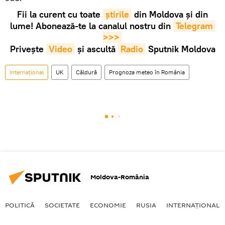
Fii la curent cu toate
știrile
din Moldova și din
lume! Abonează-te la canalul nostru din
Telegram 
>>>
Privește
Video
și ascultă
Radio
Sputnik Moldova
Internaţional
UK
Căldură
Prognoza meteo în România
Moldova-România
POLITICĂ
SOCIETATE
ECONOMIE
RUSIA
INTERNAŢIONAL