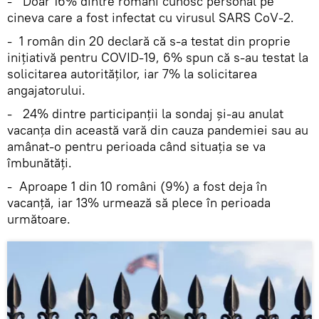
- Doar 16% dintre români cunosc personal pe
cineva care a fost infectat cu virusul SARS CoV-2.
- 1 român din 20 declară că s-a testat din proprie
inițiativă pentru COVID-19, 6% spun că s-au testat la
solicitarea autorităților, iar 7% la solicitarea
angajatorului.
- 24% dintre participanții la sondaj și-au anulat
vacanța din această vară din cauza pandemiei sau au
amânat-o pentru perioada când situația se va
îmbunătăți.
- Aproape 1 din 10 români (9%) a fost deja în
vacanță, iar 13% urmează să plece în perioada
următoare.