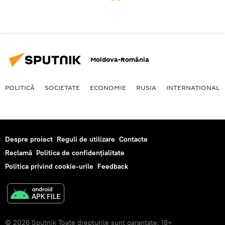
Moldova-România
POLITICĂ
SOCIETATE
ECONOMIE
RUSIA
INTERNAŢIONAL
Despre proiect
Reguli de utilizare
Contacte
Reclamă
Politica de confidențialitate
Politica privind cookie-urile
Feedback
© 2026 Sputnik Toate drepturile sunt garantate. 18+