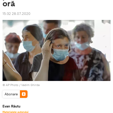
oră
15:32 28.07.2020
© AP Photo / Vadim Ghirda
Abonare
Evan Răutu
Materialele autorului