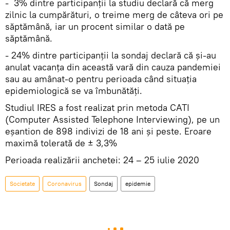
- 3% dintre participanții la studiu declară că merg
zilnic la cumpărături, o treime merg de câteva ori pe
săptămână, iar un procent similar o dată pe
săptămână.
- 24% dintre participanții la sondaj declară că și-au
anulat vacanța din această vară din cauza pandemiei
sau au amânat-o pentru perioada când situația
epidemiologică se va îmbunătăți.
Studiul IRES a fost realizat prin metoda CATI
(Computer Assisted Telephone Interviewing), pe un
eșantion de 898 indivizi de 18 ani și peste. Eroare
maximă tolerată de ± 3,3%
Perioada realizării anchetei: 24 – 25 iulie 2020
Societate
Coronavirus
Sondaj
epidemie