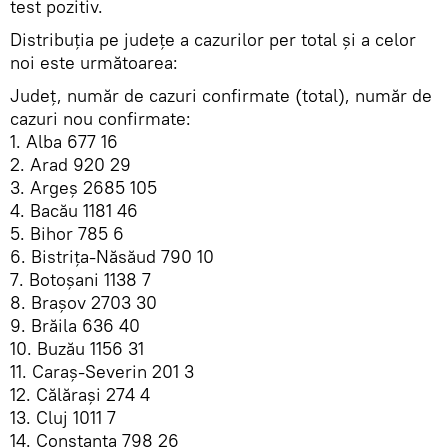
test pozitiv.
Distribuția pe județe a cazurilor per total și a celor
noi este următoarea:
Județ, număr de cazuri confirmate (total), număr de
cazuri nou confirmate:
1. Alba 677 16
2. Arad 920 29
3. Argeș 2685 105
4. Bacău 1181 46
5. Bihor 785 6
6. Bistrița-Năsăud 790 10
7. Botoșani 1138 7
8. Brașov 2703 30
9. Brăila 636 40
10. Buzău 1156 31
11. Caraș-Severin 201 3
12. Călărași 274 4
13. Cluj 1011 7
14. Constanța 798 26