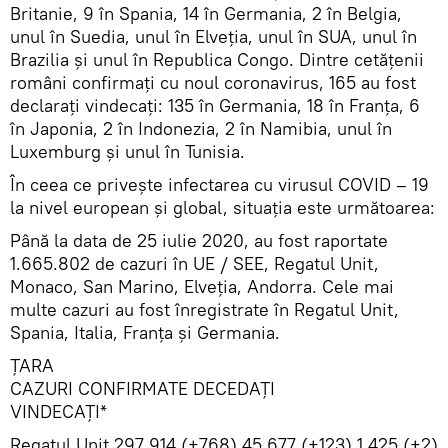
Britanie, 9 în Spania, 14 în Germania, 2 în Belgia,
unul în Suedia, unul în Elveția, unul în SUA, unul în
Brazilia și unul în Republica Congo. Dintre cetățenii
români confirmați cu noul coronavirus, 165 au fost
declarați vindecați: 135 în Germania, 18 în Franța, 6
în Japonia, 2 în Indonezia, 2 în Namibia, unul în
Luxemburg și unul în Tunisia.
În ceea ce priveşte infectarea cu virusul COVID – 19
la nivel european și global, situaţia este următoarea:
Până la data de 25 iulie 2020, au fost raportate
1.665.802 de cazuri în UE / SEE, Regatul Unit,
Monaco, San Marino, Elveția, Andorra. Cele mai
multe cazuri au fost înregistrate în Regatul Unit,
Spania, Italia, Franţa și Germania.
ŢARA
CAZURI CONFIRMATE DECEDAȚI
VINDECAŢI*
Regatul Unit 297.914 (+768) 45.677 (+123) 1.425 (+2)