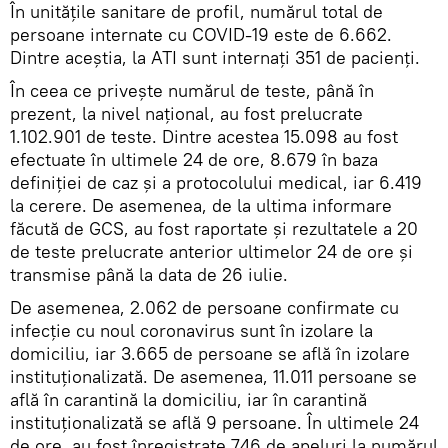
În unitățile sanitare de profil, numărul total de
persoane internate cu COVID-19 este de 6.662.
Dintre aceștia, la ATI sunt internați 351 de pacienți.
În ceea ce priveşte numărul de teste, până în
prezent, la nivel național, au fost prelucrate
1.102.901 de teste. Dintre acestea 15.098 au fost
efectuate în ultimele 24 de ore, 8.679 în baza
definiției de caz și a protocolului medical, iar 6.419
la cerere. De asemenea, de la ultima informare
făcută de GCS, au fost raportate și rezultatele a 20
de teste prelucrate anterior ultimelor 24 de ore și
transmise până la data de 26 iulie.
De asemenea, 2.062 de persoane confirmate cu
infecție cu noul coronavirus sunt în izolare la
domiciliu, iar 3.665 de persoane se află în izolare
instituționalizată. De asemenea, 11.011 persoane se
află în carantină la domiciliu, iar în carantină
instituționalizată se află 9 persoane. În ultimele 24
de ore, au fost înregistrate 746 de apeluri la numărul