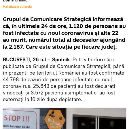
Doina Crainic
Materialele autorului
Grupul de Comunicare Strategică informează
că, în ultimele 24 de ore, 1.120 de persoane au
fost infectate cu noul coronavirus şi alte 22
au murit, numărul total al deceselor ajungând
la 2.187. Care este situaţia pe fiecare judeţ.
BUCUREŞTI, 26 iul – Sputnik
. Potrivit informării
publicate de Grupul de Comunicare Strategică, până
în prezent, pe teritoriul României au fost confirmate
44.798 de cazuri de persoane infectate cu noul
coronavirus. 25.643 de pacienți au fost declarați
vindecați și 3.572 pacienți asimptomatici au fost
externați la 10 zile după depistare.