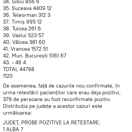
34. Sibiu 856 6
35. Suceava 4409 12
36. Teleorman 312 3
37. Timiș 995 12
38. Tulcea 261 6
39. Vaslui 523 57
40. Vâlcea 381 60
41. Vrancea 1572 51
42. Mun. București 5161 67
43. - 46 4
TOTAL 44798
1120
De asemenea, faţă de cazurile nou confirmate, în
urma retestării pacienților care erau deja pozitivi,
379 de persoane au fost reconfirmate pozitiv.
Distribuția pe județe a acestor cazuri este
următoarea:
JUDEȚ, PROBE POZITIVE LA RETESTARE:
1 ALBA 7