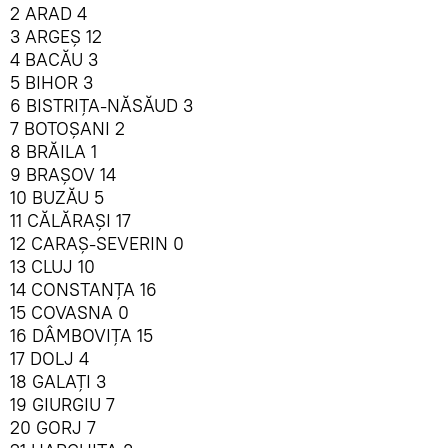
2 ARAD 4
3 ARGEŞ 12
4 BACĂU 3
5 BIHOR 3
6 BISTRIŢA-NĂSĂUD 3
7 BOTOŞANI 2
8 BRĂILA 1
9 BRAŞOV 14
10 BUZĂU 5
11 CĂLĂRAŞI 17
12 CARAŞ-SEVERIN 0
13 CLUJ 10
14 CONSTANŢA 16
15 COVASNA 0
16 DÂMBOVIŢA 15
17 DOLJ 4
18 GALAŢI 3
19 GIURGIU 7
20 GORJ 7