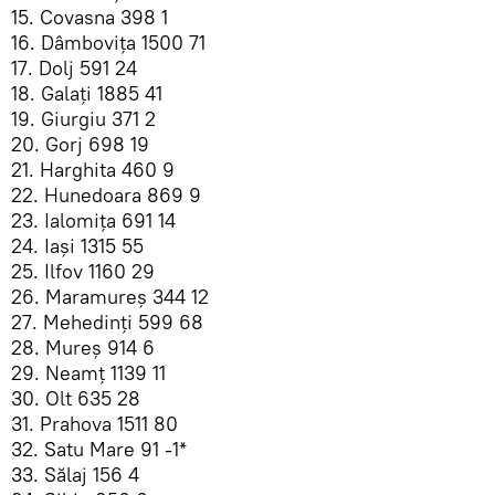
15. Covasna 398 1
16. Dâmbovița 1500 71
17. Dolj 591 24
18. Galați 1885 41
19. Giurgiu 371 2
20. Gorj 698 19
21. Harghita 460 9
22. Hunedoara 869 9
23. Ialomița 691 14
24. Iași 1315 55
25. Ilfov 1160 29
26. Maramureș 344 12
27. Mehedinți 599 68
28. Mureș 914 6
29. Neamț 1139 11
30. Olt 635 28
31. Prahova 1511 80
32. Satu Mare 91 -1*
33. Sălaj 156 4