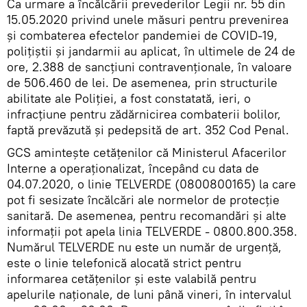
Ca urmare a încălcării prevederilor Legii nr. 55 din
15.05.2020 privind unele măsuri pentru prevenirea
și combaterea efectelor pandemiei de COVID-19,
polițiștii și jandarmii au aplicat, în ultimele de 24 de
ore, 2.388 de sancţiuni contravenţionale, în valoare
de 506.460 de lei. De asemenea, prin structurile
abilitate ale Poliției, a fost constatată, ieri, o
infracțiune pentru zădărnicirea combaterii bolilor,
faptă prevăzută și pedepsită de art. 352 Cod Penal.
GCS aminteşte cetățenilor că Ministerul Afacerilor
Interne a operaționalizat, începând cu data de
04.07.2020, o linie TELVERDE (0800800165) la care
pot fi sesizate încălcări ale normelor de protecție
sanitară. De asemenea, pentru recomandări și alte
informații pot apela linia TELVERDE - 0800.800.358.
Numărul TELVERDE nu este un număr de urgență,
este o linie telefonică alocată strict pentru
informarea cetățenilor și este valabilă pentru
apelurile naționale, de luni până vineri, în intervalul