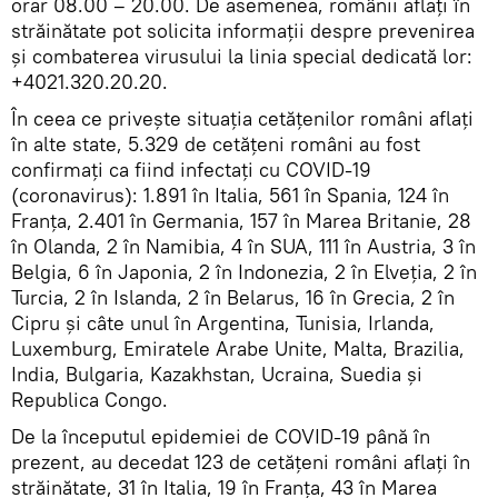
orar 08.00 – 20.00. De asemenea, românii aflați în
străinătate pot solicita informații despre prevenirea
și combaterea virusului la linia special dedicată lor:
+4021.320.20.20.
În ceea ce privește situația cetățenilor români aflați
în alte state, 5.329 de cetățeni români au fost
confirmați ca fiind infectați cu COVID-19
(coronavirus): 1.891 în Italia, 561 în Spania, 124 în
Franța, 2.401 în Germania, 157 în Marea Britanie, 28
în Olanda, 2 în Namibia, 4 în SUA, 111 în Austria, 3 în
Belgia, 6 în Japonia, 2 în Indonezia, 2 în Elveția, 2 în
Turcia, 2 în Islanda, 2 în Belarus, 16 în Grecia, 2 în
Cipru și câte unul în Argentina, Tunisia, Irlanda,
Luxemburg, Emiratele Arabe Unite, Malta, Brazilia,
India, Bulgaria, Kazakhstan, Ucraina, Suedia și
Republica Congo.
De la începutul epidemiei de COVID-19 până în
prezent, au decedat 123 de cetățeni români aflați în
străinătate, 31 în Italia, 19 în Franța, 43 în Marea