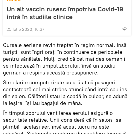
Un alt vaccin rusesc împotriva Covid-19
intră în studiile clinice
25 Iulie 2020, 16:37
Cursele aeriene revin treptat în regim normal, însă
turiștii sunt îngrijorați în continuare de pericolele
pentru sănătate. Mulți cred că cel mai des oamenii
se infectează în timpul zborului, însă un studiu
german a respins această presupunere.
Simulările computerizate au arătat că pasagerii
contactează cel mai strâns atunci când intră sau ies
din salon. Călătorii stau la coadă în culoar, se adună
la ieșire, își iau bagajul de mână.
În timpul zborului ventilarea aerului asigură o
securitate relative. Unii consideră că în salon “se
plimbă” același aer, însă acest lucru nu este
adevărat. Sistemele moderne de ventilare lucrează