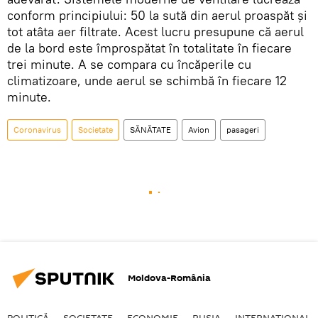
conform principiului: 50 la sută din aerul proaspăt și
tot atâta aer filtrate. Acest lucru presupune că aerul
de la bord este împrospătat în totalitate în fiecare
trei minute. A se compara cu încăperile cu
climatizoare, unde aerul se schimbă în fiecare 12
minute.
Coronavirus
Societate
SĂNĂTATE
Avion
pasageri
Moldova-România
POLITICĂ
SOCIETATE
ECONOMIE
RUSIA
INTERNAŢIONAL