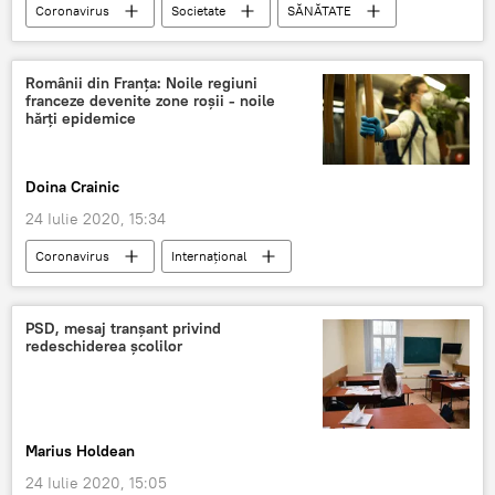
Coronavirus
Societate
SĂNĂTATE
Internaţional
Donald Trump
România
Românii din Franţa: Noile regiuni
franceze devenite zone roşii - noile
hărți epidemice
Doina Crainic
24 Iulie 2020, 15:34
Coronavirus
Internaţional
SĂNĂTATE
Societate
Franța
PSD, mesaj tranșant privind
redeschiderea școlilor
Marius Holdean
24 Iulie 2020, 15:05