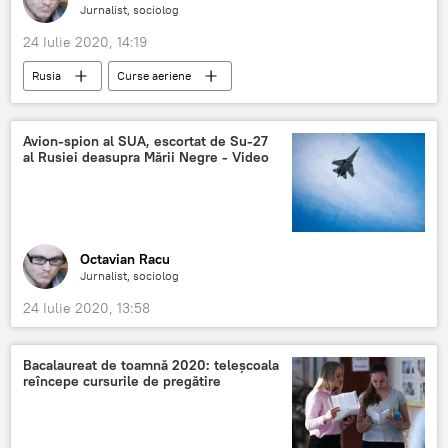
Jurnalist, sociolog
24 Iulie 2020, 14:19
Rusia
Curse aeriene
Avion-spion al SUA, escortat de Su-27
al Rusiei deasupra Mării Negre - Video
Octavian Racu
Jurnalist, sociolog
24 Iulie 2020, 13:58
Bacalaureat de toamnă 2020: teleșcoala
reîncepe cursurile de pregătire