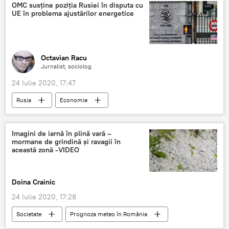
Români
OMC susține poziția Rusiei în disputa cu
UE în problema ajustărilor energetice
Octavian Racu
Jurnalist, sociolog
24 Iulie 2020, 17:47
Rusia
Economie
Organizația Mondială a Comerțului
Imagini de iarnă în plină vară –
mormane de grindină şi ravagii în
această zonă -VIDEO
Doina Crainic
24 Iulie 2020, 17:28
Societate
Prognoza meteo în România