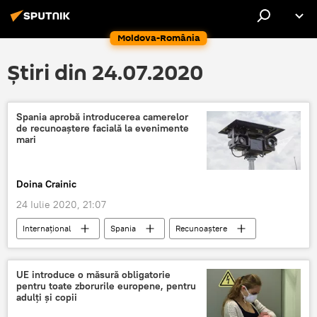
Moldova-România
Știri din 24.07.2020
Spania aprobă introducerea camerelor
de recunoaștere facială la evenimente
mari
Doina Crainic
24 Iulie 2020, 21:07
Internaţional
Spania
Recunoaștere
camere video
UE introduce o măsură obligatorie
pentru toate zborurile europene, pentru
adulţi şi copii