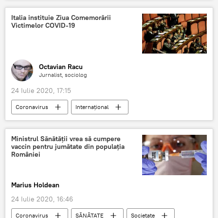
Italia instituie Ziua Comemorării
Victimelor COVID-19
Octavian Racu
Jurnalist, sociolog
24 Iulie 2020, 17:15
Coronavirus
Internaţional
SĂNĂTATE
Societate
Italia
Ministrul Sănătății vrea să cumpere
vaccin pentru jumătate din populația
României
Marius Holdean
24 Iulie 2020, 16:46
Coronavirus
SĂNĂTATE
Societate