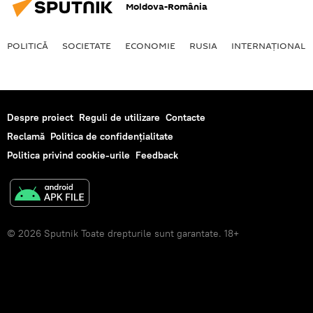
Moldova-România
POLITICĂ
SOCIETATE
ECONOMIE
RUSIA
INTERNAŢIONAL
Despre proiect
Reguli de utilizare
Contacte
Reclamă
Politica de confidențialitate
Politica privind cookie-urile
Feedback
© 2026 Sputnik Toate drepturile sunt garantate. 18+