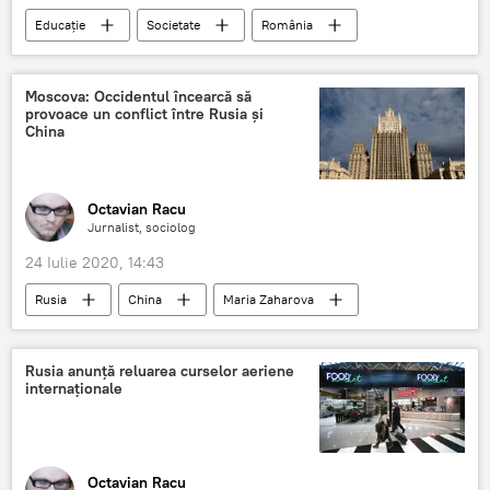
Educație
Societate
România
Coronavirus
Vaccinare
Moscova: Occidentul încearcă să
provoace un conflict între Rusia și
China
Octavian Racu
Jurnalist, sociolog
24 Iulie 2020, 14:43
Rusia
China
Maria Zaharova
Rusia anunță reluarea curselor aeriene
internaționale
Octavian Racu