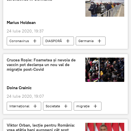
Marius Holdean
24 Iulie 2020, 19:37
Coronavirus
DIASPORĂ
Germania
Români
Crucea Roşie: Foametea și nevoia de
vaccin pot declanșa un nou val de
migrație post-Covid
Doina Crainic
24 Iulie 2020, 19:07
Internaţional
Societate
migrație
COVID-19
Coronavirus
Criza imigranților
Viktor Orban, lecție pentru România:
vrea atâția bani europeni cât scot