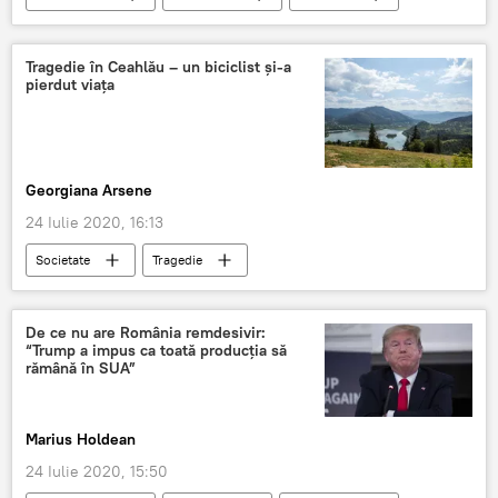
Ministerul Sănătății
Vaccinare
Tragedie în Ceahlău – un biciclist și-a
pierdut viața
Georgiana Arsene
24 Iulie 2020, 16:13
Societate
Tragedie
De ce nu are România remdesivir:
“Trump a impus ca toată producţia să
rămână în SUA”
Marius Holdean
24 Iulie 2020, 15:50