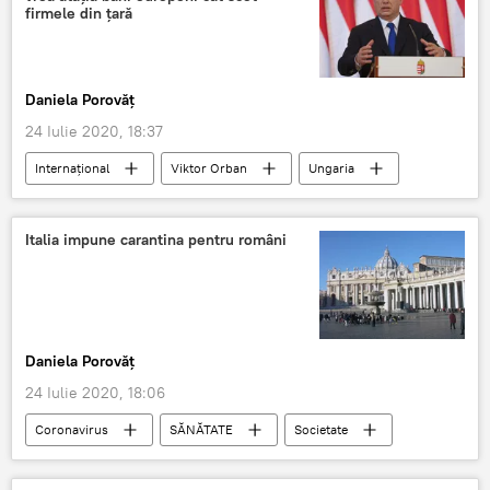
firmele din țară
Daniela Porovăț
24 Iulie 2020, 18:37
Internaţional
Viktor Orban
Ungaria
Uniunea Europeană
Italia impune carantina pentru români
Daniela Porovăț
24 Iulie 2020, 18:06
Coronavirus
SĂNĂTATE
Societate
DIASPORĂ
Italia
carantină