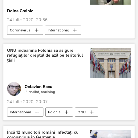
Doina Crainic
24 Iulie 2020, 20:36
Coronavirus
Internaţional
Uniunea Europeană
COVID-19
ONU îndeamnă Polonia să asigure
refugiaților dreptul de azil pe teritoriul
țării
Octavian Racu
Jurnalist, sociolog
24 Iulie 2020, 20:07
Internaţional
Polonia
ONU
Refugiați
imigranți
Criza imigranților
Încă 12 muncitori români infectați cu
coronavirus în Germania